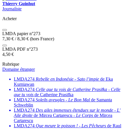
Thierry Guinhut
Journaliste
Acheter
LMDA papier n°273
7,30
€
/
8,30
€
(hors France)
LMDA PDF n°273
4,50
€
Rubrique
Domaine étranger
LMDA274
Rebelle en Indonésie
-
Sato l’impie
de Eka
Kurniawan
LMDA274
Celle que tu vois de Catherine Prasifka
-
Celle
que tu vois
de Catherine Prasifka
LMDA274
Soleils aveugles
-
Le Bon Mal
de Samanta
Schweblin
LMDA274
Des ailes immenses étendues sur le monde
-
L'
Aile droite
de Mircea Cartarescu -
Le Corps
de Mircea
Cartarescu
LMDA274
Que meure le poisson !
-
Les Pêcheurs
de Raul