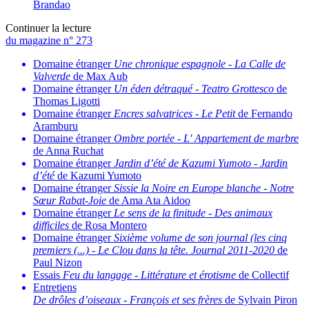
Brandao
Continuer la lecture
du magazine n° 273
Domaine étranger
Une chronique espagnole
-
La Calle de
Valverde
de Max Aub
Domaine étranger
Un éden détraqué
-
Teatro Grottesco
de
Thomas Ligotti
Domaine étranger
Encres salvatrices
-
Le Petit
de Fernando
Aramburu
Domaine étranger
Ombre portée
-
L' Appartement de marbre
de Anna Ruchat
Domaine étranger
Jardin d’été de Kazumi Yumoto
-
Jardin
d’été
de Kazumi Yumoto
Domaine étranger
Sissie la Noire en Europe blanche
-
Notre
Sœur Rabat-Joie
de Ama Ata Aidoo
Domaine étranger
Le sens de la finitude
-
Des animaux
difficiles
de Rosa Montero
Domaine étranger
Sixième volume de son journal (les cinq
premiers (...)
-
Le Clou dans la tête. Journal 2011-2020
de
Paul Nizon
Essais
Feu du langage
-
Littérature et érotisme
de Collectif
Entretiens
De drôles d’oiseaux
-
François et ses frères
de Sylvain Piron