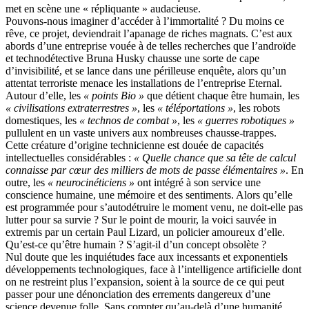
met en scène une « répliquante » audacieuse.
Pouvons-nous imaginer d’accéder à l’immortalité ? Du moins ce
rêve, ce projet, deviendrait l’apanage de riches magnats. C’est aux
abords d’une entreprise vouée à de telles recherches que l’androïde
et technodétective Bruna Husky chausse une sorte de cape
d’invisibilité, et se lance dans une périlleuse enquête, alors qu’un
attentat terroriste menace les installations de l’entreprise Eternal.
Autour d’elle, les
« points Bio »
que détient chaque être humain, les
« civilisations extraterrestres »
, les
« téléportations »
, les robots
domestiques, les
« technos de combat »
, les
« guerres robotiques »
pullulent en un vaste univers aux nombreuses chausse-trappes.
Cette créature d’origine technicienne est douée de capacités
intellectuelles considérables :
« Quelle chance que sa tête de calcul
connaisse par cœur des milliers de mots de passe élémentaires »
. En
outre, les
« neurocinéticiens »
ont intégré à son service une
conscience humaine, une mémoire et des sentiments. Alors qu’elle
est programmée pour s’autodétruire le moment venu, ne doit-elle pas
lutter pour sa survie ? Sur le point de mourir, la voici sauvée in
extremis par un certain Paul Lizard, un policier amoureux d’elle.
Qu’est-ce qu’être humain ? S’agit-il d’un concept obsolète ?
Nul doute que les inquiétudes face aux incessants et exponentiels
développements technologiques, face à l’intelligence artificielle dont
on ne restreint plus l’expansion, soient à la source de ce qui peut
passer pour une dénonciation des errements dangereux d’une
science devenue folle. Sans compter qu’au-delà d’une humanité