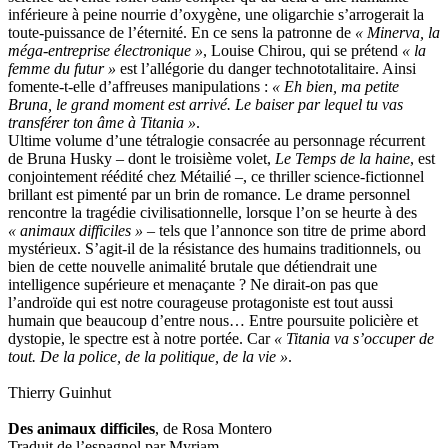
inférieure à peine nourrie d’oxygène, une oligarchie s’arrogerait la
toute-puissance de l’éternité. En ce sens la patronne de
« Minerva, la
méga-entreprise électronique »
, Louise Chirou, qui se prétend
« la
femme du futur »
est l’allégorie du danger technototalitaire. Ainsi
fomente-t-elle d’affreuses manipulations :
« Eh bien, ma petite
Bruna, le grand moment est arrivé. Le baiser par lequel tu vas
transférer ton âme à Titania »
.
Ultime volume d’une tétralogie consacrée au personnage récurrent
de Bruna Husky – dont le troisième volet,
Le Temps de la haine
, est
conjointement réédité chez Métailié –, ce thriller science-fictionnel
brillant est pimenté par un brin de romance. Le drame personnel
rencontre la tragédie civilisationnelle, lorsque l’on se heurte à des
« animaux difficiles »
– tels que l’annonce son titre de prime abord
mystérieux. S’agit-il de la résistance des humains traditionnels, ou
bien de cette nouvelle animalité brutale que détiendrait une
intelligence supérieure et menaçante ? Ne dirait-on pas que
l’androïde qui est notre courageuse protagoniste est tout aussi
humain que beaucoup d’entre nous… Entre poursuite policière et
dystopie, le spectre est à notre portée. Car
« Titania va s’occuper de
tout. De la police, de la politique, de la vie »
.
Thierry Guinhut
Des animaux difficiles
, de Rosa Montero
Traduit de l’espagnol par Myriam