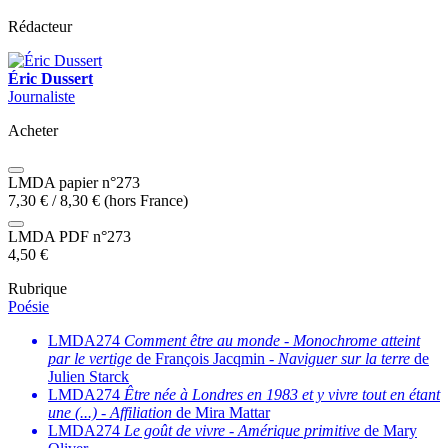
Rédacteur
Éric Dussert
Journaliste
Acheter
LMDA papier n°273
7,30
€
/
8,30
€
(hors France)
LMDA PDF n°273
4,50
€
Rubrique
Poésie
LMDA274
Comment être au monde
-
Monochrome atteint
par le vertige
de François Jacqmin -
Naviguer sur la terre
de
Julien Starck
LMDA274
Être née à Londres en 1983 et y vivre tout en étant
une (...)
-
Affiliation
de Mira Mattar
LMDA274
Le goût de vivre
-
Amérique primitive
de Mary