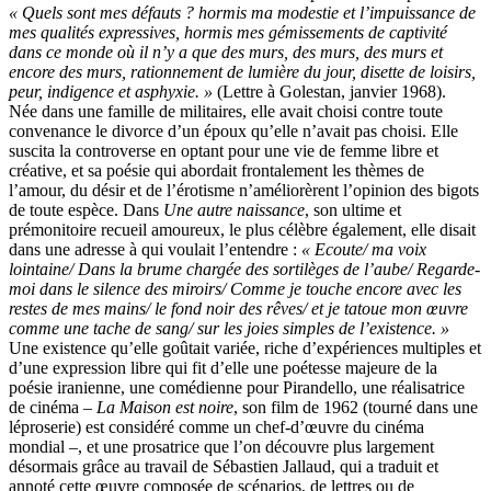
« Quels sont mes défauts ? hormis ma modestie et l’impuissance de
mes qualités expressives, hormis mes gémissements de captivité
dans ce monde où il n’y a que des murs, des murs, des murs et
encore des murs, rationnement de lumière du jour, disette de loisirs,
peur, indigence et asphyxie. »
(Lettre à Golestan, janvier 1968).
Née dans une famille de militaires, elle avait choisi contre toute
convenance le divorce d’un époux qu’elle n’avait pas choisi. Elle
suscita la controverse en optant pour une vie de femme libre et
créative, et sa poésie qui abordait frontalement les thèmes de
l’amour, du désir et de l’érotisme n’améliorèrent l’opinion des bigots
de toute espèce. Dans
Une autre naissance
, son ultime et
prémonitoire recueil amoureux, le plus célèbre également, elle disait
dans une adresse à qui voulait l’entendre :
« Ecoute/ ma voix
lointaine/ Dans la brume chargée des sortilèges de l’aube/ Regarde-
moi dans le silence des miroirs/ Comme je touche encore avec les
restes de mes mains/ le fond noir des rêves/ et je tatoue mon œuvre
comme une tache de sang/ sur les joies simples de l’existence. »
Une existence qu’elle goûtait variée, riche d’expériences multiples et
d’une expression libre qui fit d’elle une poétesse majeure de la
poésie iranienne, une comédienne pour Pirandello, une réalisatrice
de cinéma –
La Maison est noire
, son film de 1962 (tourné dans une
léproserie) est considéré comme un chef-d’œuvre du cinéma
mondial –, et une prosatrice que l’on découvre plus largement
désormais grâce au travail de Sébastien Jallaud, qui a traduit et
annoté cette œuvre composée de scénarios, de lettres ou de