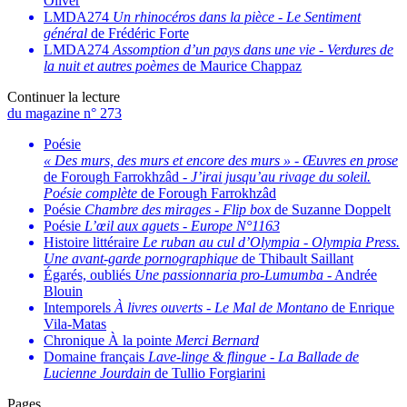
Oliver
LMDA274
Un rhinocéros dans la pièce
-
Le Sentiment
général
de Frédéric Forte
LMDA274
Assomption d’un pays dans une vie
-
Verdures de
la nuit et autres poèmes
de Maurice Chappaz
Continuer la lecture
du magazine n° 273
Poésie
« Des murs, des murs et encore des murs »
-
Œuvres en prose
de Forough Farrokhzâd -
J’irai jusqu’au rivage du soleil.
Poésie complète
de Forough Farrokhzâd
Poésie
Chambre des mirages
-
Flip box
de Suzanne Doppelt
Poésie
L’œil aux aguets
-
Europe N°1163
Histoire littéraire
Le ruban au cul d’Olympia
-
Olympia Press.
Une avant-garde pornographique
de Thibault Saillant
Égarés, oubliés
Une passionnaria pro-Lumumba
- Andrée
Blouin
Intemporels
À livres ouverts
-
Le Mal de Montano
de Enrique
Vila-Matas
Chronique À la pointe
Merci Bernard
Domaine français
Lave-linge & flingue
-
La Ballade de
Lucienne Jourdain
de Tullio Forgiarini
Pages