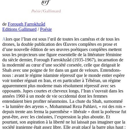
de
Forough Farrokhzâd
Editions Gallimard
/
Poésie
Alors que l’Iran est sous l’œil de toutes les caméras et de tous les
drones, la double publication des Œuvres complètes en prose et
d’une nouvelle édition de ses œuvres poétiques complètes mettent
sous les projecteurs une figure essentielle de la littérature féminine
du siècle dernier, Forough Farrokhzâd (1935-1967), incarnation de
la modernité au cœur d’une société corsetée, celle que dirigeait le
Shah avec une poigne de fer dans un gant de velours. Entendons-
nous : avant le régime islamiste répressif que le monde entier espère
voir tomber régnait en Iran, et en particulier à Téhéran, un régime
apparemment plus moderne mais résolument répressif avec ses
opposants. Jupes courtes et cheveux longs, l’Iran s’ouvrait dans les
années 1960 à un mode de vie occidental dont les femmes
entendaient bien profiter néanmoins. La chute du Shah, surnommé
« la lumière des aryens », Mohammad Reza Pahlavi, « roi des rois »
depuis trente ans ferma la parenthèse « libérale » dont la poétesse fut
peut-être, avec les cinéastes, l’expression la plus aboutie. Et
pourtant, son aspiration à la liberté ne lui laissait pas imaginer que la
société iranienne était assez libre. Elle avait placé la barre plus haut :