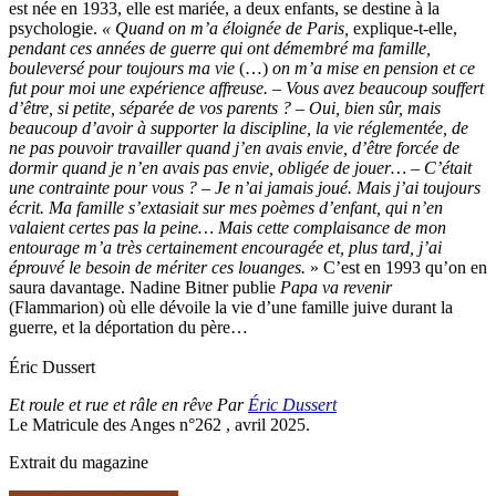
est née en 1933, elle est mariée, a deux enfants, se destine à la
psychologie.
« Quand on m’a éloignée de Paris,
explique-t-elle,
pendant ces années de guerre qui ont démembré ma famille,
bouleversé pour toujours ma vie
(…)
on m’a mise en pension et ce
fut pour moi une expérience affreuse. – Vous avez beaucoup souffert
d’être, si petite, séparée de vos parents ? – Oui, bien sûr, mais
beaucoup d’avoir à supporter la discipline, la vie réglementée, de
ne pas pouvoir travailler quand j’en avais envie, d’être forcée de
dormir quand je n’en avais pas envie, obligée de jouer… – C’était
une contrainte pour vous ? – Je n’ai jamais joué. Mais j’ai toujours
écrit. Ma famille s’extasiait sur mes poèmes d’enfant, qui n’en
valaient certes pas la peine… Mais cette complaisance de mon
entourage m’a très certainement encouragée et, plus tard, j’ai
éprouvé le besoin de mériter ces louanges.
» C’est en 1993 qu’on en
saura davantage. Nadine Bitner publie
Papa va revenir
(Flammarion) où elle dévoile la vie d’une famille juive durant la
guerre, et la déportation du père…
Éric Dussert
Et roule et rue et râle en rêve Par
Éric Dussert
Le Matricule des Anges n°262 , avril 2025.
Extrait du magazine