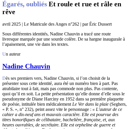
Égarés, oubliés
Et roule et rue et râle en
rêve
avril 2025 | Le Matricule des Anges n°262 | par Éric Dussert
Sous différentes identités, Nadine Chauvin a tracé une route
livresque marquée par une sourde colère. De sa hargne inaugurale à
l’apaisement, une vie dans les textes.
Un auteur
Nadine Chauvin
Dès ses premiers vers, Nadine Chauvin, si l’on choisit de la
présenter sous cette identité, aura été un numéro bien à part. Pas
atrabilaire tout à fait, mais pas commode non plus. Pas contente,
quoi qu’il en soit. La petite présentation qu’elle donne d’elle sous le
pseudonyme de Diane Harciny en 1952 dans sa première plaquette
de poésie, intitulée bien médicalement
Le
Ver dans la plaie
(Seghers,
« P. S. », n° 232), peint assez vite le personnage :
« L’auteur de ce
cahier a dix-neuf ans et mauvais caractère. Elle est pourvue des
titres honorifiques de célibataire, bachelière, française, et, aux
heures ouvrables, de secrétaire. Elle est orpheline de guerre et