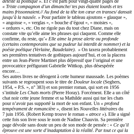
déteste la politique »
. Et c’est parti pour vingt-quatre pages de
« Triste compagnon d’un dimanche/ tes pas étaient lourds et tes
mains frissonnaient.// Au fond de ta tête ton cœur en transes/ dansait
jusqu’à la nausée. »
Pour parfaire le tableau ajoutons « glauque »,
« angoisse », « verglas », « bouche d’égout », « moisies »,
« ordures », etc. On ne rigole pas du tout chez Diane, mais on
constate vite qu’elle aime les phrases qui claquent. Comme elle
confirme, du reste, qu’
« Elle aime la prose alerte ou profonde
(certains contemporains que sa pudeur lui interdit de nommer) et la
poésie poétique (Verlaine, Baudelaire)
.
»
On taxera probablement
ses premières tentatives de gothiques aujourd’hui, et on la placera
entre un Jean-Pierre Martinet plus dépressif que l’original et une
provocatrice préfigurant Gabrielle Wittkop, plus désespérée
encore…
Ses autres livres ne dérogent à cette humeur maussade. Les poèmes
suivants se regroupent sous le titre de
Douleur locale
(Seghers,
1954, « P.S. », n° 383) et son premier roman, qui sort en 1956
s’intitule
Les Chats morts
(Pierre Horay). Forcément. Elle a un côté
chat noir cette jeune femme et sa Mathilde aussi qui tue les chats
pour n’avoir pas supporté la mort de son enfant. Un
« profond
tempérament de romancière »,
disent les
Nouvelles littéraires
du
7 juin 1956. (Robert Kemp trouve le roman
« atroce »
). Elle a signé
cette fois son livre sous le nom de Nadine Chauvin. Sa première
page dévoile sans doute un peu de son mode de pensée : «
Ce qu’il
éprouve est une sorte d’inadaptation à la réalité. Par tout ce qui la