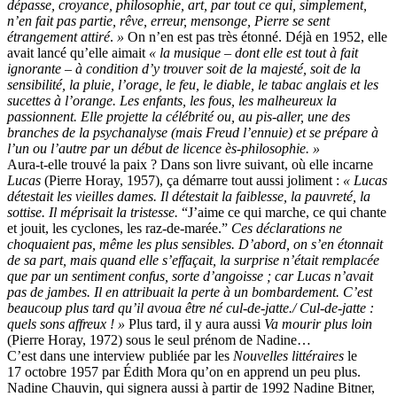
dépasse, croyance, philosophie, art, par tout ce qui, simplement,
n’en fait pas partie, rêve, erreur, mensonge, Pierre se sent
étrangement attiré
.
»
On n’en est pas très étonné. Déjà en 1952, elle
avait lancé qu’elle aimait
« la musique – dont elle est tout à fait
ignorante – à condition d’y trouver soit de la majesté, soit de la
sensibilité, la pluie, l’orage, le feu, le diable, le tabac anglais et les
sucettes à l’orange. Les enfants, les fous, les malheureux la
passionnent. Elle projette la célébrité ou, au pis-aller, une des
branches de la psychanalyse (mais Freud l’ennuie) et se prépare à
l’un ou l’autre par un début de licence ès-philosophie. »
Aura-t-elle trouvé la paix ? Dans son livre suivant, où elle incarne
Lucas
(Pierre Horay, 1957), ça démarre tout aussi joliment :
« Lucas
détestait les vieilles dames. Il détestait la faiblesse, la pauvreté, la
sottise. Il méprisait la tristesse.
“J’aime ce qui marche, ce qui chante
et jouit, les cyclones, les raz-de-marée.”
Ces déclarations ne
choquaient pas, même les plus sensibles. D’abord, on s’en étonnait
de sa part, mais quand elle s’effaçait, la surprise n’était remplacée
que par un sentiment confus, sorte d’angoisse ; car Lucas n’avait
pas de jambes. Il en attribuait la perte à un bombardement. C’est
beaucoup plus tard qu’il avoua être né cul-de-jatte./ Cul-de-jatte :
quels sons affreux ! »
Plus tard, il y aura aussi
Va mourir plus loin
(Pierre Horay, 1972) sous le seul prénom de Nadine…
C’est dans une interview publiée par les
Nouvelles littéraires
le
17 octobre 1957 par Édith Mora qu’on en apprend un peu plus.
Nadine Chauvin, qui signera aussi à partir de 1992 Nadine Bitner,