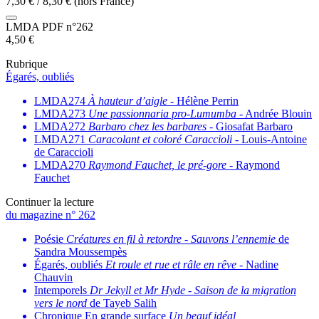
7,30
€
/
8,30
€
(hors France)
LMDA PDF n°262
4,50
€
Rubrique
Égarés, oubliés
LMDA274
À hauteur d’aigle
- Hélène Perrin
LMDA273
Une passionnaria pro-Lumumba
- Andrée Blouin
LMDA272
Barbaro chez les barbares
- Giosafat Barbaro
LMDA271
Caracolant et coloré Caraccioli
- Louis-Antoine
de Caraccioli
LMDA270
Raymond Fauchet, le pré-gore
- Raymond
Fauchet
Continuer la lecture
du magazine n° 262
Poésie
Créatures en fil à retordre
-
Sauvons l’ennemie
de
Sandra Moussempès
Égarés, oubliés
Et roule et rue et râle en rêve
- Nadine
Chauvin
Intemporels
Dr Jekyll et Mr Hyde
-
Saison de la migration
vers le nord
de Tayeb Salih
Chronique En grande surface
Un beauf idéal