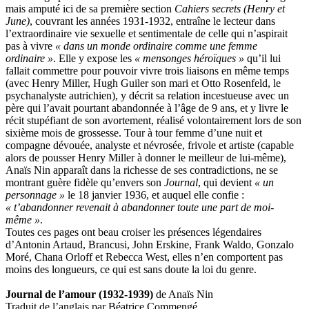
mais amputé ici de sa première section
Cahiers secrets (Henry et
June)
, couvrant les années 1931-1932, entraîne le lecteur dans
l’extraordinaire vie sexuelle et sentimentale de celle qui n’aspirait
pas à vivre
« dans un monde ordinaire comme une femme
ordinaire »
. Elle y expose les
« mensonges héroïques »
qu’il lui
fallait commettre pour pouvoir vivre trois liaisons en même temps
(avec Henry Miller, Hugh Guiler son mari et Otto Rosenfeld, le
psychanalyste autrichien), y décrit sa relation incestueuse avec un
père qui l’avait pourtant abandonnée à l’âge de 9 ans, et y livre le
récit stupéfiant de son avortement, réalisé volontairement lors de son
sixième mois de grossesse. Tour à tour femme d’une nuit et
compagne dévouée, analyste et névrosée, frivole et artiste (capable
alors de pousser Henry Miller à donner le meilleur de lui-même),
Anaïs Nin apparaît dans la richesse de ses contradictions, ne se
montrant guère fidèle qu’envers son
Journal
, qui devient
« un
personnage »
le 18 janvier 1936, et auquel elle confie :
« t’abandonner revenait à abandonner toute une part de moi-
même »
.
Toutes ces pages ont beau croiser les présences légendaires
d’Antonin Artaud, Brancusi, John Erskine, Frank Waldo, Gonzalo
Moré, Chana Orloff et Rebecca West, elles n’en comportent pas
moins des longueurs, ce qui est sans doute la loi du genre.
Journal de l’amour (1932-1939)
de Anaïs Nin
Traduit de l’anglais par Béatrice Commengé