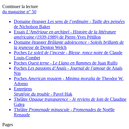
Continuer la lecture
du magazine n° 50
Domaine étranger
Les sens de l’ordinaire
-
Taille des pensées
de Nicholson Baker
Essais
L’Amérique en archipel
-
Histoire de la littérature
américaine (1939-1989)
de Pierre-Yves Pétillon
Domaine étranger
Brûlante adolescence
-
Soleils brillants de
la jeunesse
de Denton Welch
Poches
Le soleil de l’inceste
-
Blesse, ronce noire
de Claude
Louis-Combet
Poches
Ouest terne
-
Le Llano en flammes
de Juan Rulfo
Poches
Les passions d’Anaïs
-
Journal de l’amour
de Anaïs
Nin
Poches
American requiem
-
Minima moralia
de Theodor W.
Adorno
Entretiens
Stratégie du trouble
- Pavel Hak
Théâtre
Opaque transparence
-
Je reviens de loin
de Claudine
Galea
Théâtre
Promenade minuscule
-
Promenades
de Noëlle
Renaude
Pages