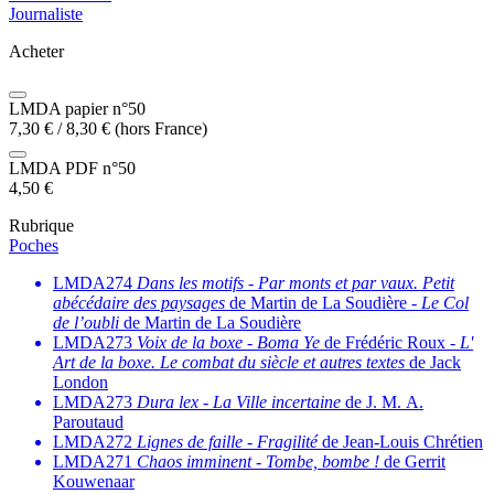
Journaliste
Acheter
LMDA papier n°50
7,30
€
/
8,30
€
(hors France)
LMDA PDF n°50
4,50
€
Rubrique
Poches
LMDA274
Dans les motifs
-
Par monts et par vaux. Petit
abécédaire des paysages
de Martin de La Soudière -
Le Col
de l’oubli
de Martin de La Soudière
LMDA273
Voix de la boxe
-
Boma Ye
de Frédéric Roux -
L'
Art de la boxe. Le combat du siècle et autres textes
de Jack
London
LMDA273
Dura lex
-
La Ville incertaine
de J. M. A.
Paroutaud
LMDA272
Lignes de faille
-
Fragilité
de Jean-Louis Chrétien
LMDA271
Chaos imminent
-
Tombe, bombe !
de Gerrit
Kouwenaar