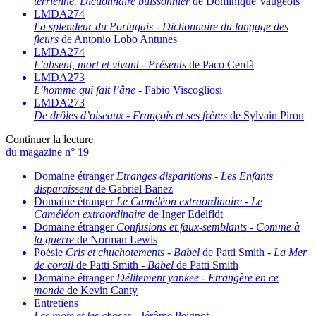
terrienne. Dictionnaire buissonnier
de Dominique Vaugeois
LMDA274
La splendeur du Portugais
-
Dictionnaire du langage des
fleurs
de Antonio Lobo Antunes
LMDA274
L’absent, mort et vivant
-
Présents
de Paco Cerdà
LMDA273
L’homme qui fait l’âne
- Fabio Viscogliosi
LMDA273
De drôles d’oiseaux
-
François et ses frères
de Sylvain Piron
Continuer la lecture
du magazine n° 19
Domaine étranger
Etranges disparitions
-
Les Enfants
disparaissent
de Gabriel Banez
Domaine étranger
Le Caméléon extraordinaire
-
Le
Caméléon extraordinaire
de Inger Edelfldt
Domaine étranger
Confusions et faux-semblants
-
Comme à
la guerre
de Norman Lewis
Poésie
Cris et chuchotements
-
Babel
de Patti Smith -
La Mer
de corail
de Patti Smith -
Babel
de Patti Smith
Domaine étranger
Délitement yankee
-
Etrangère en ce
monde
de Kevin Canty
Entretiens
Les mots et les choses
- Jérôme Peignot