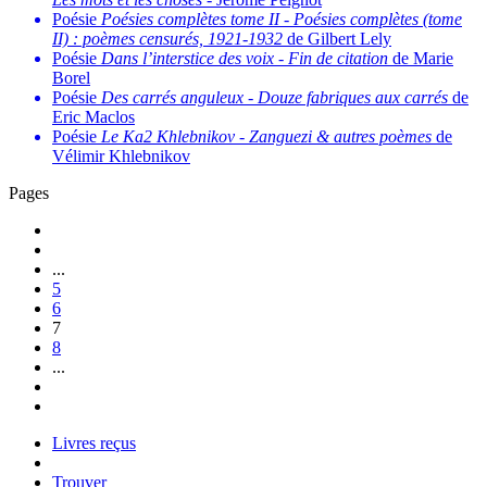
Poésie
Poésies complètes tome II
-
Poésies complètes (tome
II) : poèmes censurés, 1921-1932
de Gilbert Lely
Poésie
Dans l’interstice des voix
-
Fin de citation
de Marie
Borel
Poésie
Des carrés anguleux
-
Douze fabriques aux carrés
de
Eric Maclos
Poésie
Le Ka2 Khlebnikov
-
Zanguezi & autres poèmes
de
Vélimir Khlebnikov
Pages
...
5
6
7
8
...
Livres reçus
Trouver