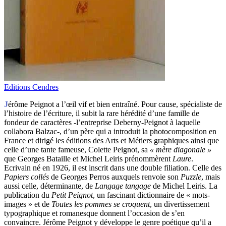
Editions Cendres
J
érôme Peignot a l’œil vif et bien entraîné. Pour cause, spécialiste de
l’histoire de l’écriture, il subit la rare hérédité d’une famille de
fondeur de caractères -l’entreprise Deberny-Peignot à laquelle
collabora Balzac-, d’un père qui a introduit la photocomposition en
France et dirigé les éditions des Arts et Métiers graphiques ainsi que
celle d’une tante fameuse, Colette Peignot, sa
« mère diagonale »
que Georges Bataille et Michel Leiris prénommèrent
Laure
.
Ecrivain né en 1926, il est inscrit dans une double filiation. Celle des
Papiers collés
de Georges Perros auxquels renvoie son
Puzzle
, mais
aussi celle, déterminante, de
Langage tangage
de Michel Leiris. La
publication du
Petit Peignot
, un fascinant dictionnaire de « mots-
images » et de
Toutes les pommes se croquent
, un divertissement
typographique et romanesque donnent l’occasion de s’en
convaincre. Jérôme Peignot y développe le genre poétique qu’il a