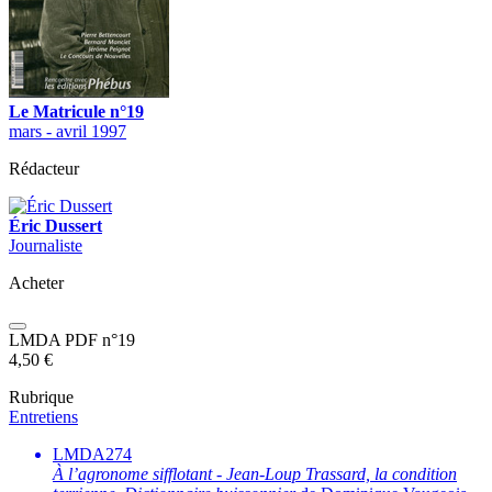
Le Matricule n°19
mars - avril 1997
Rédacteur
Éric Dussert
Journaliste
Acheter
LMDA PDF n°19
4,50
€
Rubrique
Entretiens
LMDA274
À l’agronome sifflotant
-
Jean-Loup Trassard, la condition