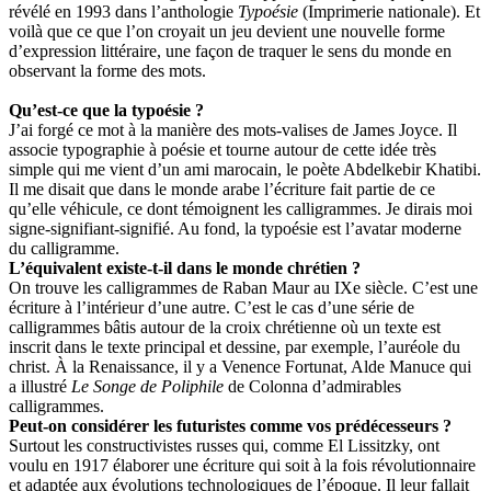
révélé en 1993 dans l’anthologie
Typoésie
(Imprimerie nationale). Et
voilà que ce que l’on croyait un jeu devient une nouvelle forme
d’expression littéraire, une façon de traquer le sens du monde en
observant la forme des mots.
Qu’est-ce que la typoésie ?
J’ai forgé ce mot à la manière des mots-valises de James Joyce. Il
associe typographie à poésie et tourne autour de cette idée très
simple qui me vient d’un ami marocain, le poète Abdelkebir Khatibi.
Il me disait que dans le monde arabe l’écriture fait partie de ce
qu’elle véhicule, ce dont témoignent les calligrammes. Je dirais moi
signe-signifiant-signifié. Au fond, la typoésie est l’avatar moderne
du calligramme.
L’équivalent existe-t-il dans le monde chrétien ?
On trouve les calligrammes de Raban Maur au IXe siècle. C’est une
écriture à l’intérieur d’une autre. C’est le cas d’une série de
calligrammes bâtis autour de la croix chrétienne où un texte est
inscrit dans le texte principal et dessine, par exemple, l’auréole du
christ. À la Renaissance, il y a Venence Fortunat, Alde Manuce qui
a illustré
Le Songe de Poliphile
de Colonna d’admirables
calligrammes.
Peut-on considérer les futuristes comme vos prédécesseurs ?
Surtout les constructivistes russes qui, comme El Lissitzky, ont
voulu en 1917 élaborer une écriture qui soit à la fois révolutionnaire
et adaptée aux évolutions technologiques de l’époque. Il leur fallait