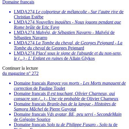
Domaine français
LMDA274
Le colporteur de mélancolie
-
Sur l’autre rive
de
Christian Estèbe
LMDA274
Nouvelles inquiètes
-
Nous jouons pendant que
Rome brûle
de Eric Faye
LMDA274
Malvési, de Sébastien Navarro
-
Malvési
de
Sébastien Navarro
LMDA274
La Tombe du cheval, de Georges Peignard
-
La
Tombe du cheval
de Georges Peignard
LMDA274
Placé sous le signe de l'absurde et du non-sens,
le (...)
-
L' Enfant en ruines
de Allain Glykos
Continuer la lecture
du magazine n° 272
Domaine français
Rangez vos morts
-
Les Morts manquent de
correction
de Pauline Toulet
Domaine français
Il est touchant, Olivier Charneux, qui
consacre son (...)
-
Une vie probable
de Olivier Charneux
Domaine français
Branle-bas de la langue
-
Histoires de
Samora Mâchel
de Pierre Guyotat
Domaine français
Vds avatar, BE, peu servi
-
SecondeMain
de Grégoire Sourice
Domaine français
Solo tu de Philippe Fusaro
-
Solo tu
de