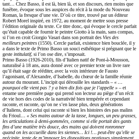
tant… Chez Basso, il est là, bien là, et son discours, rien moins que
funèbre, évoque sous les auspices du récit à la mode du Nouveau
Roman, la fresque d’une vie. D’où ce titre, trouvé par un éditeur
Robert Morel inspiré, en 1972, au moment de mettre sous presse
l’édition originale du texte. Ce titre donc, qui évoque le cercle parfait
qu’était capable de fournir le peintre Giotto à la main, sans compas,
si l’on en croit Giorgio Vasari dans son portrait des
Vies des
meilleurs peintres
(1550). Cercle parfait, existence bien bouclée, il y
a dans le texte de Primo Basso un souci esthétique si prégnant que le
geste
intitulatif
, si l’on ose dire, s’imposait.
Primo Basso (1926-2010), fils d’Italien natif de Pont-à-Mousson,
naturalisé à 18 ans, aura donné avec ce premier texte un livre rare
qu’il était sage de rééditer, avec la voix intérieure de Fausto
l’agonisant, d’Alexandre, d’Isabelle, du chœur de la famille réunie
autour du mourant. L’incipit qui dérouille les standards –
« …
pourquoi elle vient pas ? y a bien dix fois que je l’appelle »
– et
entame une première page qui prend son lecteur au piège d’un récit
de vie hors des codes de la narrativité bien tempérée et cependant
raconte, et raconte, qu’on ne s’en lasse plus, deux générations
d’Italiens, dont celui qui raconte si bien les histoires des pas malins
du Frioul…
« Ses mains autour de la tasse, longues, un peu grasses,
les articulations à demi-gommées, comme si elle portait des gants
fins d’une matière très douce, des mains qui doivent ronronner
quand on les accueille dans les siennes… Ici !… peut-être qu’elle se
précipite, tente de m’imposer les dispositions pratiques simplement