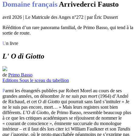
Domaine français
Arrivederci Fausto
avril 2026 | Le Matricule des Anges n°272 | par Éric Dussert
Réédition d’un rare panorama familial, de Primo Basso, qui tend à la
sortie de route.
Un livre
L' O di Giotto
de
Primo Basso
Editions Sous le sceau du tabellion
Parmi les étrangetés publiées par Robert Morel au cours de ses
grandes années, on dénombre
Je ne suis pas mort
(1964) d’André
de Richaud, et cet
O di Giotto
qui pourrait sans fard s’intituler « Je
ne le suis pas encore, mort… » Mais leurs registres sont bien
différents.
L’O di Giotto
, de Primo Basso, ressemble beaucoup plus
à ce que les critiques académiques se réjouissent de nommer le
« courant de conscience », éminente succursale du monologue
intérieur – et il faut dès lors citer ici William Faulkner et son
Tandis
que j’agonise
, où le proto-macchabée néanmoins ne s’exprime pas