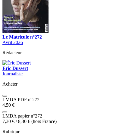
Le Matricule n°272
Avril 2026
Rédacteur
Éric Dussert
Journaliste
Acheter
LMDA PDF n°272
4,50
€
LMDA papier n°272
7,30
€
/
8,30
€
(hors France)
Rubrique