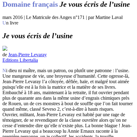
Domaine français
Je vous écris de l’usine
mars 2016 | Le Matricule des Anges n°171 | par Martine Laval
Un livre
Je vous écris de l’usine
de
Jean-Pierre Levaray
Editions Libertalia
Ni dieu ni maître, mais un patron, ou plutôt une patronne : l’usine.
Une mangeuse de vie, une broyeuse d’humanité. Cette ogresse-là,
Jean-Pierre Levaray l’a côtoyée, défiée, haïe, et malgré tout aimée
puisqu’elle est à la fois la matrice et la matière de ses livres.
Embauché à 18 ans, maintenant à la retraite, il fut ouvrier pendant
plus de quarante ans dans la même usine d’engrais chimiques près
de Rouen, un de ces monstres à bout de souffle que l’on fait tourner
quand même, classé Seveso 2, c’est-à-dire à hauts risques.
Ouvrier, militant, Jean-Pierre Levaray est habité par une rage de
témoigner, de se revendiquer de la classe ouvrière alors qu’on ne
cesse d’entendre dire qu’elle n’existe plus. La bonne blague ! Jean-
Pierre Levaray qui a beaucoup lu Annie Ernaux raconte à la
première personne, un je collectif, les accidents, la trouille,