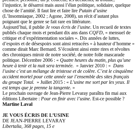
l’injustice, le désarroi mais aussi l’élan politique, solidaire, quelque
chose de l’amitié. Il faut lire et faire lire
Putain d’usine
(L’Insomniaque, 2002 ; Agone, 2008), un récit d’autant plus
poignant que le genre se fait rare en littérature.
Aujourd’hui, il publie
Je vous écris de l’usine
. Un recueil de textes
publiés chaque mois et pendant dix ans dans
CQFD
, « mensuel de
critique et d’expérimentation sociales ». Dix années de luttes,
d’espoirs et de désespoirs sont ainsi retracées « à hauteur d’homme »
comme dirait Marc Bernard. S’écoulent ainsi entre rires et révoltes
des chroniques miroir de notre société, de notre folle mascarade
politique. Décembre 2006 : «
Quatre heures du matin, plus qu’une
heure à tenir et la nuit sera terminée.
» Janvier 2010 : «
Dans
l’usine c’est un mélange de tristesse et de colère. C’est le cinquième
accident mortel pour cette année sur l’ensemble des sites français
du groupe Total.
» Juillet 2015 : «
L’usine me sort par les yeux. Il
est temps que je prenne la tangente.
»
Le prochain ouvrage de Jean-Pierre Levaray paraîtra fin mai aux
éditions Libertaire :
Pour en finir avec l’usine
. Est-ce possible ?
Martine Laval
JE VOUS ÉCRIS DE L’USINE
DE JEAN-PIERRE LEVARAY
Libertalia, 368 pages, 15
e