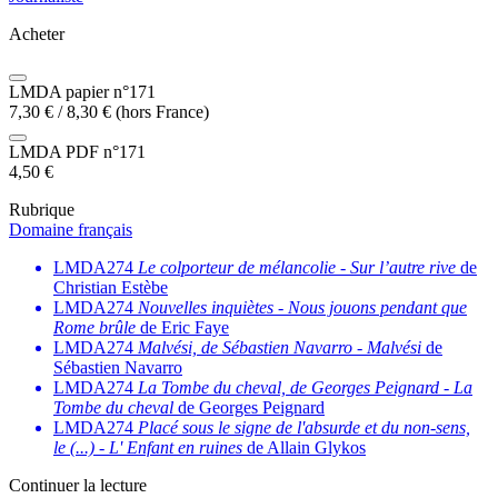
Acheter
LMDA papier n°171
7,30
€
/
8,30
€
(hors France)
LMDA PDF n°171
4,50
€
Rubrique
Domaine français
LMDA274
Le colporteur de mélancolie
-
Sur l’autre rive
de
Christian Estèbe
LMDA274
Nouvelles inquiètes
-
Nous jouons pendant que
Rome brûle
de Eric Faye
LMDA274
Malvési, de Sébastien Navarro
-
Malvési
de
Sébastien Navarro
LMDA274
La Tombe du cheval, de Georges Peignard
-
La
Tombe du cheval
de Georges Peignard
LMDA274
Placé sous le signe de l'absurde et du non-sens,
le (...)
-
L' Enfant en ruines
de Allain Glykos
Continuer la lecture