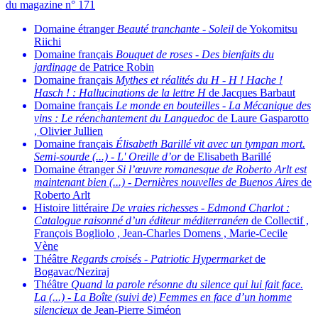
du magazine n° 171
Domaine étranger
Beauté tranchante
-
Soleil
de Yokomitsu
Riichi
Domaine français
Bouquet de roses
-
Des bienfaits du
jardinage
de Patrice Robin
Domaine français
Mythes et réalités du H
-
H ! Hache !
Hasch ! : Hallucinations de la lettre H
de Jacques Barbaut
Domaine français
Le monde en bouteilles
-
La Mécanique des
vins : Le réenchantement du Languedoc
de Laure Gasparotto
, Olivier Jullien
Domaine français
Élisabeth Barillé vit avec un tympan mort.
Semi-sourde (...)
-
L' Oreille d’or
de Elisabeth Barillé
Domaine étranger
Si l’œuvre romanesque de Roberto Arlt est
maintenant bien (...)
-
Dernières nouvelles de Buenos Aires
de
Roberto Arlt
Histoire littéraire
De vraies richesses
-
Edmond Charlot :
Catalogue raisonné d’un éditeur méditerranéen
de Collectif ,
François Bogliolo , Jean-Charles Domens , Marie-Cecile
Vène
Théâtre
Regards croisés
-
Patriotic Hypermarket
de
Bogavac/Neziraj
Théâtre
Quand la parole résonne du silence qui lui fait face.
La (...)
-
La Boîte (suivi de) Femmes en face d’un homme
silencieux
de Jean-Pierre Siméon