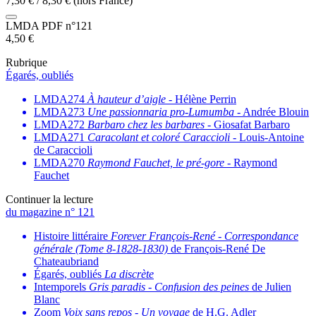
7,30
€
/
8,30
€
(hors France)
LMDA PDF n°121
4,50
€
Rubrique
Égarés, oubliés
LMDA274
À hauteur d’aigle
- Hélène Perrin
LMDA273
Une passionnaria pro-Lumumba
- Andrée Blouin
LMDA272
Barbaro chez les barbares
- Giosafat Barbaro
LMDA271
Caracolant et coloré Caraccioli
- Louis-Antoine
de Caraccioli
LMDA270
Raymond Fauchet, le pré-gore
- Raymond
Fauchet
Continuer la lecture
du magazine n° 121
Histoire littéraire
Forever François-René
-
Correspondance
générale (Tome 8-1828-1830)
de François-René De
Chateaubriand
Égarés, oubliés
La discrète
Intemporels
Gris paradis
-
Confusion des peines
de Julien
Blanc
Zoom
Voix sans repos
-
Un voyage
de H.G. Adler