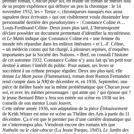
premier roman,
Chacun pour soi
, en réalité un roman de mœurs issu
de sa propre expérience qui défraye un peu la chronique : le 14
novembre 1932, les « Treize », chroniqueurs masqués eux aussi
signalent deux écrivains « qui ont visiblement voulu dissimuler leur
personnalité derrière des pseudonymes » : Constance Coline et…
Louis-Ferdinand Céline. Deux jours plus tard,
L’Intransigeant
déclare posséder un document permettant d’identifier la mystérieuse,
et
Le Matin
indique que Constance Coline est « une femme du
monde très répandue dans les milieux littéraires » et L.-F. Céline,
« un médecin connu qui fut chargé, à plusieurs reprises, d’enquêtes
importantes par la Société des Nations. » Bref, on connaît l’histoire
de cet automne 1932, Constance Coline n’y aura fait qu’un petit tour
destiné à attiser l’intérêt du public. Pour autant, ses livres se
succèdent à un rythme presque régulier. Deux ans plus tard, elle
donne
La Main passe
(Flammarion), roman dont Ramon Fernandez
rend compte dans la
NRf
de décembre et, en 1936,
Septembre
, une
pièce de théâtre basée sur la même problématique que
Chacun pour
soi
, et avec les mêmes personnages : qui aime qui ? qui épouse qui ?
le jeune Bernard Blier y fera son entrée sur scène en 1938 sur les
conseils de son mentor Louis Jouvet.
Cette même année 1936, son adaptation de la pièce
Éblouissement
de Keith Winter est mise en scène au Théâtre des Arts à partir du 11
décembre. Ça n’est que le premier pas d’une carrière dramatique qui
ne s’interrompra plus. Viendront encore des romans tels que
Nathalie ou le clair-obscur
(La Jeune Parque, 1945),
Le Jardin des