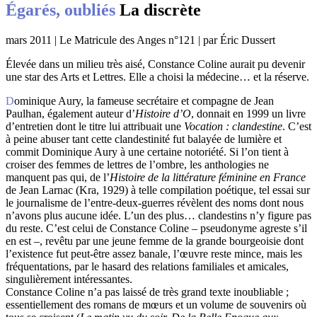
Égarés, oubliés
La discrète
mars 2011 | Le Matricule des Anges n°121 | par Éric Dussert
Élevée dans un milieu très aisé, Constance Coline aurait pu devenir
une star des Arts et Lettres. Elle a choisi la médecine… et la réserve.
Dominique Aury, la fameuse secrétaire et compagne de Jean
Paulhan, également auteur d’
Histoire d’O
, donnait en 1999 un livre
d’entretien dont le titre lui attribuait une
Vocation : clandestine
. C’est
à peine abuser tant cette clandestinité fut balayée de lumière et
commit Dominique Aury à une certaine notoriété. Si l’on tient à
croiser des femmes de lettres de l’ombre, les anthologies ne
manquent pas qui, de l’
Histoire de la littérature féminine en France
de Jean Larnac (Kra, 1929) à telle compilation poétique, tel essai sur
le journalisme de l’entre-deux-guerres révèlent des noms dont nous
n’avons plus aucune idée. L’un des plus… clandestins n’y figure pas
du reste. C’est celui de Constance Coline – pseudonyme agreste s’il
en est –, revêtu par une jeune femme de la grande bourgeoisie dont
l’existence fut peut-être assez banale, l’œuvre reste mince, mais les
fréquentations, par le hasard des relations familiales et amicales,
singulièrement intéressantes.
Constance Coline n’a pas laissé de très grand texte inoubliable ;
essentiellement des romans de mœurs et un volume de souvenirs où