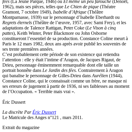
fées
(La Jeune Parque, 1946) ou
Et même un peu farouche
(Denoël,
1962), mais ses pièces, telles que
Le Chien de pique
(Théatre
Gramont, 7 octobre 1949),
Isabelle d’Afrique
(Théâtre
Montparnasse, 1939) sur le personnage d’Isabelle Eberhardt ou
Regrets éternels
(Théâtre de l’œuvre, 1957, avec Sami Frey), et les
adaptations de Talence Rattigan, Peter Coke (
Le Vison à cinq
pattes
), Keith Winter, Peter Blackmore ou John Osborne
constitueront l’essentiel de sa production. Constance Coline meurt à
Paris le 12 mars 1982, deux ans après avoir publié les souvenirs de
ses trente premières années.
C’est probablement cette période de son existence qui retiendra
l’attention : elle y était l’intime d’Aragon, de Jacques Rigaut, de
Drieu, personnage éminemment remarquable dont elle taille un
portrait honnête dans
Le Jardin des fées.
Contrairement à Aragon
qui banalise le personnage de Gilles-Drieu dans
Aurélien
(1944),
Constance Coline, qui le connaissait comme un frère, ne masque ni
ses erreurs de jugement à partir de 1936, ni ses faiblesses au moment
de l’Occupation. « Terrible mais vrai ».
Éric Dussert
La discrète Par
Éric Dussert
Le Matricule des Anges n°121 , mars 2011.
Extrait du magazine