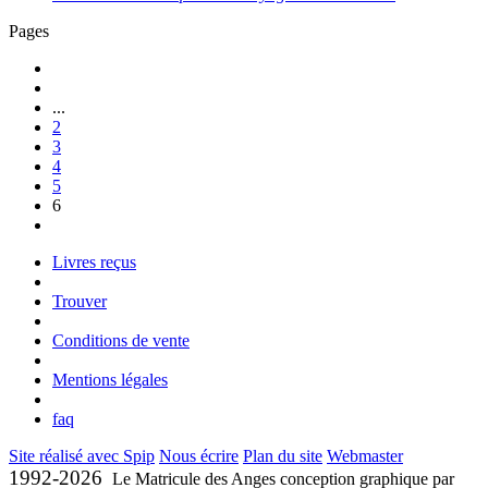
Pages
...
2
3
4
5
6
Livres reçus
Trouver
Conditions de vente
Mentions légales
faq
Site réalisé avec Spip
Nous écrire
Plan du site
Webmaster
1992-2026
Le Matricule des Anges conception graphique par