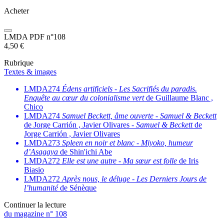
Acheter
LMDA PDF n°108
4,50
€
Rubrique
Textes & images
LMDA274
Édens artificiels
-
Les Sacrifiés du paradis.
Enquête au cœur du colonialisme vert
de Guillaume Blanc ,
Chico
LMDA274
Samuel Beckett, âme ouverte
-
Samuel & Beckett
de Jorge Carrión , Javier Olivares -
Samuel & Beckett
de
Jorge Carrión , Javier Olivares
LMDA273
Spleen en noir et blanc
-
Miyoko, humeur
d’Asagaya
de Shin'ichi Abe
LMDA272
Elle est une autre
-
Ma sœur est folle
de Iris
Biasio
LMDA272
Après nous, le déluge
-
Les Derniers Jours de
l’humanité
de Sénèque
Continuer la lecture
du magazine n° 108