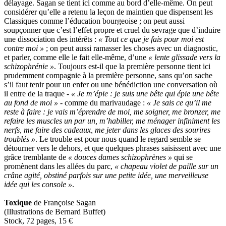
délayage. Sagan se tient ici comme au bord d’elle-même. On peut
considérer qu’elle a retenu la leçon de maintien que dispensent les
Classiques comme l’éducation bourgeoise ; on peut aussi
soupçonner que c’est l’effet propre et cruel du sevrage que d’induire
une dissociation des intérêts :
« Tout ce que je fais pour moi est
contre moi »
; on peut aussi ramasser les choses avec un diagnostic,
et parler, comme elle le fait elle-même, d’une
« lente glissade vers la
schizophrénie »
. Toujours est-il que la première personne tient ici
prudemment compagnie à la première personne, sans qu’on sache
s’il faut tenir pour un enfer ou une bénédiction une conversation où
il entre de la traque -
« Je m’épie : je suis une bête qui épie une bête
au fond de moi »
- comme du marivaudage :
« Je sais ce qu’il me
reste à faire : je vais m’éprendre de moi, me soigner, me bronzer, me
refaire les muscles un par un, m’habiller, me ménager infiniment les
nerfs, me faire des cadeaux, me jeter dans les glaces des sourires
troublés »
. Le trouble est pour nous quand le regard semble se
détourner vers le dehors, et que quelques phrases saisissent avec une
grâce tremblante de
« douces dames schizophrènes »
qui se
promènent dans les allées du parc,
« chapeau violet de paille sur un
crâne agité, obstiné parfois sur une petite idée, une merveilleuse
idée qui les console »
.
Toxique
de Françoise Sagan
(Illustrations de Bernard Buffet)
Stock, 72 pages, 15
€