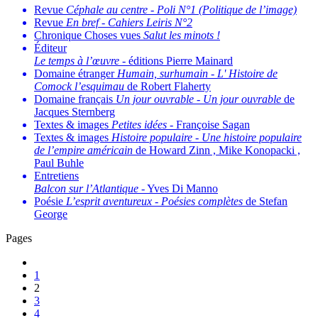
Revue
Céphale au centre
-
Poli N°1 (Politique de l’image)
Revue
En bref
-
Cahiers Leiris N°2
Chronique Choses vues
Salut les minots !
Éditeur
Le temps à l’œuvre
- éditions Pierre Mainard
Domaine étranger
Humain, surhumain
-
L' Histoire de
Comock l’esquimau
de Robert Flaherty
Domaine français
Un jour ouvrable
-
Un jour ouvrable
de
Jacques Sternberg
Textes & images
Petites idées
- Françoise Sagan
Textes & images
Histoire populaire
-
Une histoire populaire
de l’empire américain
de Howard Zinn , Mike Konopacki ,
Paul Buhle
Entretiens
Balcon sur l’Atlantique
- Yves Di Manno
Poésie
L’esprit aventureux
-
Poésies complètes
de Stefan
George
Pages
1
2
3
4