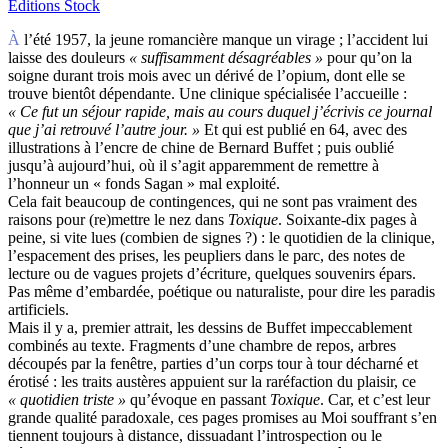
Editions Stock
À l’été 1957, la jeune romancière manque un virage ; l’accident lui
laisse des douleurs
« suffisamment désagréables »
pour qu’on la
soigne durant trois mois avec un dérivé de l’opium, dont elle se
trouve bientôt dépendante. Une clinique spécialisée l’accueille :
« Ce fut un séjour rapide, mais au cours duquel j’écrivis ce journal
que j’ai retrouvé l’autre jour. »
Et qui est publié en 64, avec des
illustrations à l’encre de chine de Bernard Buffet ; puis oublié
jusqu’à aujourd’hui, où il s’agit apparemment de remettre à
l’honneur un « fonds Sagan » mal exploité.
Cela fait beaucoup de contingences, qui ne sont pas vraiment des
raisons pour (re)mettre le nez dans
Toxique
. Soixante-dix pages à
peine, si vite lues (combien de signes ?) : le quotidien de la clinique,
l’espacement des prises, les peupliers dans le parc, des notes de
lecture ou de vagues projets d’écriture, quelques souvenirs épars.
Pas même d’embardée, poétique ou naturaliste, pour dire les paradis
artificiels.
Mais il y a, premier attrait, les dessins de Buffet impeccablement
combinés au texte. Fragments d’une chambre de repos, arbres
découpés par la fenêtre, parties d’un corps tour à tour décharné et
érotisé : les traits austères appuient sur la raréfaction du plaisir, ce
« quotidien triste »
qu’évoque en passant
Toxique
. Car, et c’est leur
grande qualité paradoxale, ces pages promises au Moi souffrant s’en
tiennent toujours à distance, dissuadant l’introspection ou le