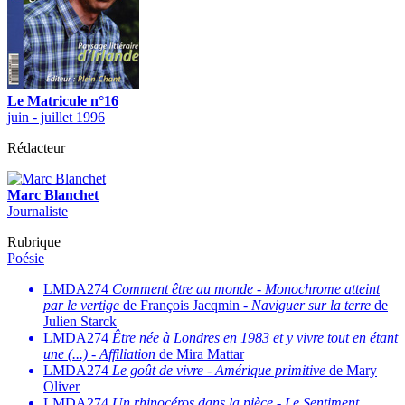
Le Matricule n°16
juin - juillet 1996
Rédacteur
Marc Blanchet
Journaliste
Rubrique
Poésie
LMDA274
Comment être au monde
-
Monochrome atteint
par le vertige
de François Jacqmin -
Naviguer sur la terre
de
Julien Starck
LMDA274
Être née à Londres en 1983 et y vivre tout en étant
une (...)
-
Affiliation
de Mira Mattar
LMDA274
Le goût de vivre
-
Amérique primitive
de Mary
Oliver
LMDA274
Un rhinocéros dans la pièce
-
Le Sentiment