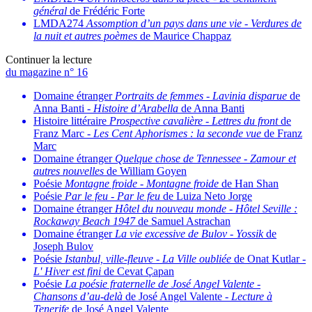
général
de Frédéric Forte
LMDA274
Assomption d’un pays dans une vie
-
Verdures de
la nuit et autres poèmes
de Maurice Chappaz
Continuer la lecture
du magazine n° 16
Domaine étranger
Portraits de femmes
-
Lavinia disparue
de
Anna Banti -
Histoire d’Arabella
de Anna Banti
Histoire littéraire
Prospective cavalière
-
Lettres du front
de
Franz Marc -
Les Cent Aphorismes : la seconde vue
de Franz
Marc
Domaine étranger
Quelque chose de Tennessee
-
Zamour et
autres nouvelles
de William Goyen
Poésie
Montagne froide
-
Montagne froide
de Han Shan
Poésie
Par le feu
-
Par le feu
de Luiza Neto Jorge
Domaine étranger
Hôtel du nouveau monde
-
Hôtel Seville :
Rockaway Beach 1947
de Samuel Astrachan
Domaine étranger
La vie excessive de Bulov
-
Yossik
de
Joseph Bulov
Poésie
Istanbul, ville-fleuve
-
La Ville oubliée
de Onat Kutlar -
L' Hiver est fini
de Cevat Çapan
Poésie
La poésie fraternelle de José Angel Valente
-
Chansons d’au-delà
de José Angel Valente -
Lecture à
Tenerife
de José Angel Valente