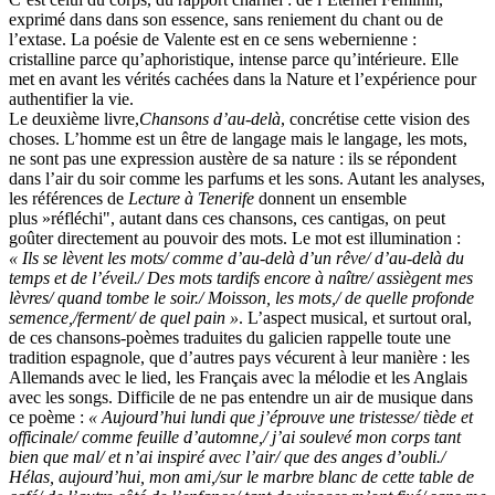
exprimé dans dans son essence, sans reniement du chant ou de
l’extase. La poésie de Valente est en ce sens webernienne :
cristalline parce qu’aphoristique, intense parce qu’intérieure. Elle
met en avant les vérités cachées dans la Nature et l’expérience pour
authentifier la vie.
Le deuxième livre,
Chansons d’au-delà
, concrétise cette vision des
choses. L’homme est un être de langage mais le langage, les mots,
ne sont pas une expression austère de sa nature : ils se répondent
dans l’air du soir comme les parfums et les sons. Autant les analyses,
les références de
Lecture à Tenerife
donnent un ensemble
plus »réfléchi", autant dans ces chansons, ces cantigas, on peut
goûter directement au pouvoir des mots. Le mot est illumination :
« Ils se lèvent les mots/ comme d’au-delà d’un rêve/ d’au-delà du
temps et de l’éveil./ Des mots tardifs encore à naître/ assiègent mes
lèvres/ quand tombe le soir./ Moisson, les mots,/ de quelle profonde
semence,/ferment/ de quel pain »
. L’aspect musical, et surtout oral,
de ces chansons-poèmes traduites du galicien rappelle toute une
tradition espagnole, que d’autres pays vécurent à leur manière : les
Allemands avec le lied, les Français avec la mélodie et les Anglais
avec les songs. Difficile de ne pas entendre un air de musique dans
ce poème :
« Aujourd’hui lundi que j’éprouve une tristesse/ tiède et
officinale/ comme feuille d’automne,/ j’ai soulevé mon corps tant
bien que mal/ et n’ai inspiré avec l’air/ que des anges d’oubli./
Hélas, aujourd’hui, mon ami,/sur le marbre blanc de cette table de