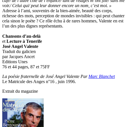
café/ de l’autre côté de l’enfance/ tant de visages m’ont fixé/ sans me
voir./ Celui qui/ peut leur donner encore un nom, c’est moi. »
Adresse à l’ami, souvenirs de la bien-aimée, beauté des corps,
richesse des mots, perception de mondes invisibles : qui peut chanter
cela sinon le poète ? Ce rôle échu à de rares hommes, Valente en est
l’un des plus dignes représentants.
Chansons d’au-delà
et
Lecture à Tenerife
José Angel Valente
Traduit du galicien
par Jacques Ancet
Editions Unes
76 et 44 pages, 87 et 75FF
La poésie fraternelle de José Angel Valente Par
Marc Blanchet
Le Matricule des Anges n°16 , juin 1996.
Extrait du magazine