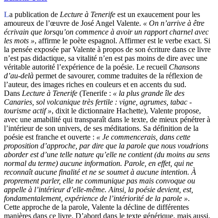
L
a publication de
Lecture à Tenerife
est un exaucement pour les
amoureux de l’œuvre de José Angel Valente.
« On n’arrive à être
écrivain que lorsqu’on commence à avoir un rapport charnel avec
les mots »
, affirme le poète espagnol. Affirmer est le verbe exact. Si
la pensée exposée par Valente à propos de son écriture dans ce livre
n’est pas didactique, sa vitalité n’en est pas moins de dire avec une
véritable autorité l’expérience de la poésie. Le recueil
Chansons
d’au-delà
permet de savourer, comme traduites de la réflexion de
l’auteur, des images riches en couleurs et en accents du sud.
Dans
Lecture à Tenerife
(Tenerife :
« la plus grande île des
Canaries, sol volcanique très fertile : vigne, agrumes, tabac -
tourisme actif »
, dixit le dictionnaire Hachette), Valente propose,
avec une amabilité qui transparaît dans le texte, de mieux pénétrer à
l’intérieur de son univers, de ses méditations. Sa définition de la
poésie est franche et ouverte :
« Je commencerais, dans cette
proposition d’approche, par dire que la parole que nous voudrions
aborder est d’une telle nature qu’elle ne contient (du moins au sens
normal du terme) aucune information. Parole, en effet, qui ne
reconnaît aucune finalité et ne se soumet à aucune intention. À
proprement parler, elle ne communique pas mais convoque ou
appelle à l’intérieur d’elle-même. Ainsi, la poésie devient, est,
fondamentalement, expérience de l’intériorité de la parole »
.
Cette approche de la parole, Valente la décline de différentes
manières dans ce livre. D’abord dans le texte générique, mais aussi,