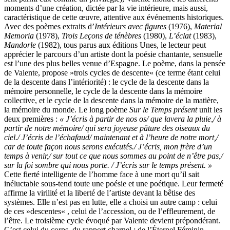
moments d’une création, dictée par la vie intérieure, mais aussi,
caractéristique de cette œuvre, attentive aux événements historiques.
Avec des poèmes extraits d’
Intérieurs avec figures
(1976),
Material
Memoria
(1978),
Trois Leçons de ténèbres
(1980),
L’éclat
(1983),
Mandorle
(1982), tous parus aux éditions Unes, le lecteur peut
apprécier le parcours d’un artiste dont la poésie chantante, sensuelle
est l’une des plus belles venue d’Espagne. Le poème, dans la pensée
de Valente, propose »trois cycles de descente« (ce terme étant celui
de la descente dans l’intériorité) : le cycle de la descente dans la
mémoire personnelle, le cycle de la descente dans la mémoire
collective, et le cycle de la descente dans la mémoire de la matière,
la mémoire du monde. Le long poème
Sur le Temps présent
unit les
deux premières :
« J’écris à partir de nos os/ que lavera la pluie,/ à
partir de notre mémoire/ qui sera joyeuse pâture des oiseaux du
ciel./ J’écris de l’échafaud/ maintenant et à l’heure de notre mort,/
car de toute façon nous serons exécutés./ J’écris, mon frère d’un
temps à venir,/ sur tout ce que nous sommes au point de n’être pas,/
sur la foi sombre qui nous porte. / J’écris sur le temps présent. »
Cette fierté intelligente de l’homme face à une mort qu’il sait
inéluctable sous-tend toute une poésie et une poétique. Leur fermeté
affirme la virilité et la liberté de l’artiste devant la bêtise des
systèmes. Elle n’est pas en lutte, elle a choisi un autre camp : celui
de ces »descentes« , celui de l’accession, ou de l’effleurement, de
l’être. Le troisième cycle évoqué par Valente devient prépondérant.
C’est celui du corps, du rapport charnel : de l’Éternel Féminin,