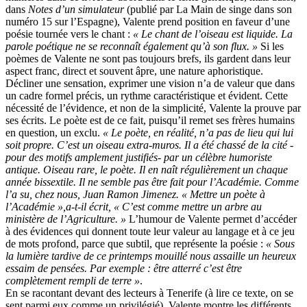
dans
Notes d’un simulateur
(publié par La Main de singe dans son
numéro 15 sur l’Espagne), Valente prend position en faveur d’une
poésie tournée vers le chant :
« Le chant de l’oiseau est liquide. La
parole poétique ne se reconnaît également qu’à son flux. »
Si les
poèmes de Valente ne sont pas toujours brefs, ils gardent dans leur
aspect franc, direct et souvent âpre, une nature aphoristique.
Décliner une sensation, exprimer une vision n’a de valeur que dans
un cadre formel précis, un rythme caractéristique et évident. Cette
nécessité de l’évidence, et non de la simplicité, Valente la prouve par
ses écrits. Le poète est de ce fait, puisqu’il remet ses frères humains
en question, un exclu.
« Le poète, en réalité, n’a pas de lieu qui lui
soit propre. C’est un oiseau extra-muros. Il a été chassé de la cité -
pour des motifs amplement justifiés- par un célèbre humoriste
antique. Oiseau rare, le poète. Il en naît régulièrement un chaque
année bissextile. Il ne semble pas être fait pour l’Académie. Comme
l’a su, chez nous, Juan Ramon Jimenez. « Mettre un poète à
l’Académie »,a-t-il écrit, « C’est comme mettre un arbre au
ministère de l’Agriculture. »
L’humour de Valente permet d’accéder
à des évidences qui donnent toute leur valeur au langage et à ce jeu
de mots profond, parce que subtil, que représente la poésie :
« Sous
la lumière tardive de ce printemps mouillé nous assaille un heureux
essaim de pensées. Par exemple : être atterré c’est être
complètement rempli de terre »
.
En se racontant devant des lecteurs à Tenerife (à lire ce texte, on se
sent parmi eux comme un privilégié), Valente montre les différents