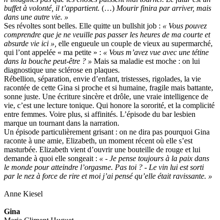
buffet à volonté, il t’appartient.
(…)
Mourir finira par arriver, mais
dans une autre vie. »
Ses révoltes sont belles. Elle quitte un bullshit job :
« Vous pouvez
comprendre que je ne veuille pas passer les heures de ma courte et
absurde vie ici »,
elle engueule un couple de vieux au supermarché,
qui l’ont appelée « ma petite » :
« Vous m’avez vue avec une tétine
dans la bouche peut-être ? »
Mais sa maladie est moche : on lui
diagnostique une sclérose en plaques.
Rébellion, séparation, envie d’enfant, tristesses, rigolades, la vie
racontée de cette Gina si proche et si humaine, fragile mais battante,
sonne juste. Une écriture sincère et drôle, une vraie intelligence de
vie, c’est une lecture tonique. Qui honore la sororité, et la complicité
entre femmes. Voire plus, si affinités. L’épisode du bar lesbien
marque un tournant dans la narration.
Un épisode particulièrement grisant : on ne dira pas pourquoi Gina
raconte à une amie, Elizabeth, un moment récent où elle s’est
masturbée. Elizabeth vient d’ouvrir une bouteille de rouge et lui
demande à quoi elle songeait :
« - Je pense toujours à la paix dans
le monde pour atteindre l’orgasme. Pas toi ? - Le vin lui est sorti
par le nez à force de rire et moi j’ai pensé qu’elle était ravissante. »
Anne Kiesel
Gina