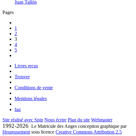
Juan Tallón
Pages
1
2
3
4
5
Livres reçus
Trouver
Conditions de vente
Mentions légales
faq
Site réalisé avec Spip
Nous écrire
Plan du site
Webmaster
1992-2026
Le Matricule des Anges conception graphique par
Heureusement
sous licence
Creative Commons Attribution 2.5