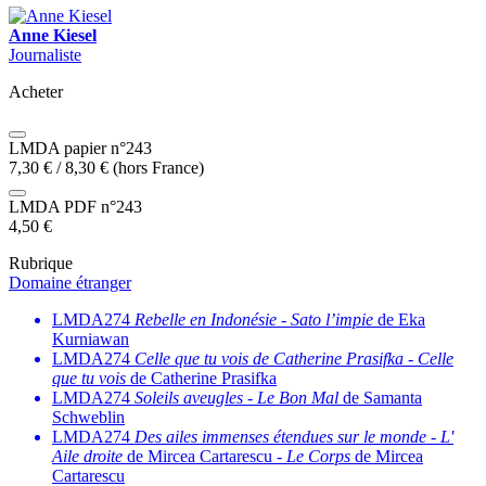
Anne Kiesel
Journaliste
Acheter
LMDA papier n°243
7,30
€
/
8,30
€
(hors France)
LMDA PDF n°243
4,50
€
Rubrique
Domaine étranger
LMDA274
Rebelle en Indonésie
-
Sato l’impie
de Eka
Kurniawan
LMDA274
Celle que tu vois de Catherine Prasifka
-
Celle
que tu vois
de Catherine Prasifka
LMDA274
Soleils aveugles
-
Le Bon Mal
de Samanta
Schweblin
LMDA274
Des ailes immenses étendues sur le monde
-
L'
Aile droite
de Mircea Cartarescu -
Le Corps
de Mircea
Cartarescu