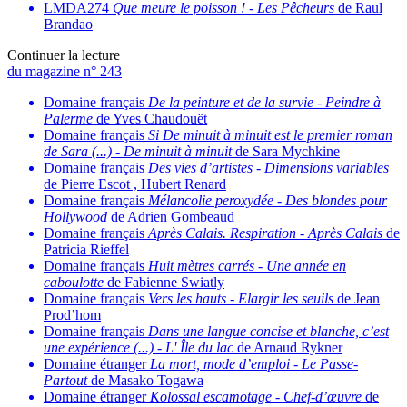
LMDA274
Que meure le poisson !
-
Les Pêcheurs
de Raul
Brandao
Continuer la lecture
du magazine n° 243
Domaine français
De la peinture et de la survie
-
Peindre à
Palerme
de Yves Chaudouët
Domaine français
Si De minuit à minuit est le premier roman
de Sara (...)
-
De minuit à minuit
de Sara Mychkine
Domaine français
Des vies d’artistes
-
Dimensions variables
de Pierre Escot , Hubert Renard
Domaine français
Mélancolie peroxydée
-
Des blondes pour
Hollywood
de Adrien Gombeaud
Domaine français
Après Calais. Respiration
-
Après Calais
de
Patricia Rieffel
Domaine français
Huit mètres carrés
-
Une année en
caboulotte
de Fabienne Swiatly
Domaine français
Vers les hauts
-
Elargir les seuils
de Jean
Prod’hom
Domaine français
Dans une langue concise et blanche, c’est
une expérience (...)
-
L' Île du lac
de Arnaud Rykner
Domaine étranger
La mort, mode d’emploi
-
Le Passe-
Partout
de Masako Togawa
Domaine étranger
Kolossal escamotage
-
Chef-d’œuvre
de