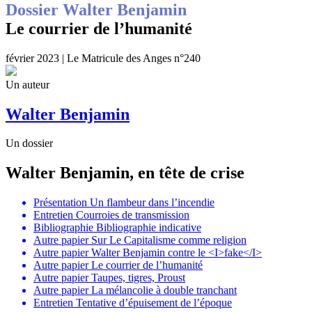
Dossier Walter Benjamin
Le courrier de l’humanité
février 2023 | Le Matricule des Anges n°240
Un auteur
Walter Benjamin
Un dossier
Walter Benjamin, en tête de crise
Présentation
Un flambeur dans l’incendie
Entretien
Courroies de transmission
Bibliographie
Bibliographie indicative
Autre papier
Sur Le Capitalisme comme religion
Autre papier
Walter Benjamin contre le <I>fake</I>
Autre papier
Le courrier de l’humanité
Autre papier
Taupes, tigres, Proust
Autre papier
La mélancolie à double tranchant
Entretien
Tentative d’épuisement de l’époque