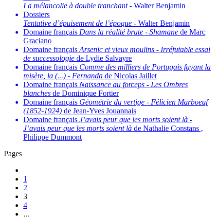
La mélancolie à double tranchant
- Walter Benjamin
Dossiers
Tentative d’épuisement de l’époque
- Walter Benjamin
Domaine français
Dans la réalité brute
-
Shamane
de Marc
Graciano
Domaine français
Arsenic et vieux moulins
-
Irréfutable essai
de successologie
de Lydie Salvayre
Domaine français
Comme des milliers de Portugais fuyant la
misère, la (...)
-
Fernanda
de Nicolas Jaillet
Domaine français
Naissance au forceps
-
Les Ombres
blanches
de Dominique Fortier
Domaine français
Géométrie du vertige
-
Félicien Marboeuf
(1852-1924)
de Jean-Yves Jouannais
Domaine français
J’avais peur que les morts soient là
-
J’avais peur que les morts soient là
de Nathalie Constans ,
Philippe Dummont
Pages
1
2
3
4
...