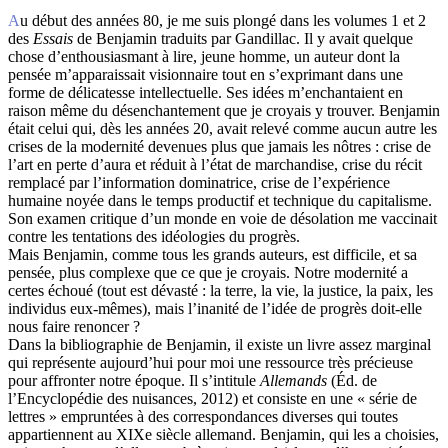
Au début des années 80, je me suis plongé dans les volumes 1 et 2
des
Essais
de Benjamin traduits par Gandillac. Il y avait quelque
chose d’enthousiasmant à lire, jeune homme, un auteur dont la
pensée m’apparaissait visionnaire tout en s’exprimant dans une
forme de délicatesse intellectuelle. Ses idées m’enchantaient en
raison même du désenchantement que je croyais y trouver. Benjamin
était celui qui, dès les années 20, avait relevé comme aucun autre les
crises de la modernité devenues plus que jamais les nôtres : crise de
l’art en perte d’aura et réduit à l’état de marchandise, crise du récit
remplacé par l’information dominatrice, crise de l’expérience
humaine noyée dans le temps productif et technique du capitalisme.
Son examen critique d’un monde en voie de désolation me vaccinait
contre les tentations des idéologies du progrès.
Mais Benjamin, comme tous les grands auteurs, est difficile, et sa
pensée, plus complexe que ce que je croyais. Notre modernité a
certes échoué (tout est dévasté : la terre, la vie, la justice, la paix, les
individus eux-mêmes), mais l’inanité de l’idée de progrès doit-elle
nous faire renoncer ?
Dans la bibliographie de Benjamin, il existe un livre assez marginal
qui représente aujourd’hui pour moi une ressource très précieuse
pour affronter notre époque. Il s’intitule
Allemands
(Éd. de
l’Encyclopédie des nuisances, 2012) et consiste en une « série de
lettres » empruntées à des correspondances diverses qui toutes
appartiennent au XIXe siècle allemand. Benjamin, qui les a choisies,