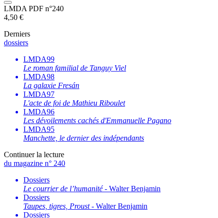
LMDA PDF n°240
4,50
€
Derniers
dossiers
LMDA99
Le roman familial de Tanguy Viel
LMDA98
La galaxie Fresán
LMDA97
L'acte de foi de Mathieu Riboulet
LMDA96
Les dévoilements cachés d'Emmanuelle Pagano
LMDA95
Manchette, le dernier des indépendants
Continuer la lecture
du magazine n° 240
Dossiers
Le courrier de l’humanité
- Walter Benjamin
Dossiers
Taupes, tigres, Proust
- Walter Benjamin
Dossiers