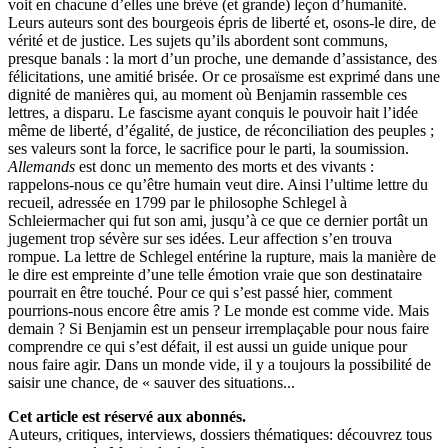
voit en chacune d’elles une brève (et grande) leçon d’humanité.
Leurs auteurs sont des bourgeois épris de liberté et, osons-le dire, de
vérité et de justice. Les sujets qu’ils abordent sont communs,
presque banals : la mort d’un proche, une demande d’assistance, des
félicitations, une amitié brisée. Or ce prosaïsme est exprimé dans une
dignité de manières qui, au moment où Benjamin rassemble ces
lettres, a disparu. Le fascisme ayant conquis le pouvoir hait l’idée
même de liberté, d’égalité, de justice, de réconciliation des peuples ;
ses valeurs sont la force, le sacrifice pour le parti, la soumission.
Allemands
est donc un memento des morts et des vivants :
rappelons-nous ce qu’être humain veut dire. Ainsi l’ultime lettre du
recueil, adressée en 1799 par le philosophe Schlegel à
Schleiermacher qui fut son ami, jusqu’à ce que ce dernier portât un
jugement trop sévère sur ses idées. Leur affection s’en trouva
rompue. La lettre de Schlegel entérine la rupture, mais la manière de
le dire est empreinte d’une telle émotion vraie que son destinataire
pourrait en être touché. Pour ce qui s’est passé hier, comment
pourrions-nous encore être amis ? Le monde est comme vide. Mais
demain ? Si Benjamin est un penseur irremplaçable pour nous faire
comprendre ce qui s’est défait, il est aussi un guide unique pour
nous faire agir. Dans un monde vide, il y a toujours la possibilité de
saisir une chance, de « sauver des situations...
Cet article est réservé aux abonnés.
Auteurs, critiques, interviews, dossiers thématiques: découvrez tous