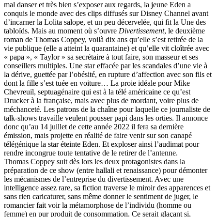
mal danser et très bien s’exposer aux regards, la jeune Eden a
conquis le monde avec des clips diffusés sur Disney Channel avant
d’incarner la Lolita salope, et un peu décervelée, qui fit la Une des
tabloïds. Mais au moment où s’ouvre
Divertissement
, le deuxième
roman de Thomas Coppey, voilà dix ans qu’elle s’est retirée de la
vie publique (elle a atteint la quarantaine) et qu’elle vit cloîtrée avec
« papa », « Taylor » sa secrétaire à tout faire, son masseur et ses
conseillers multiples. Une star effacée par les scandales d’une vie à
la dérive, guettée par l’obésité, en rupture d’affection avec son fils et
dont la fille s’est tuée en voiture… La proie idéale pour Mike
Chevreuil, septuagénaire qui est à la télé américaine ce qu’est
Drucker à la française, mais avec plus de mordant, voire plus de
méchanceté. Les patrons de la chaîne pour laquelle ce journaliste de
talk-shows travaille veulent pousser papi dans les orties. Il annonce
donc qu’au 14 juillet de cette année 2022 il fera sa dernière
émission, mais projette en réalité de faire venir sur son canapé
télégénique la star éteinte Eden. Et exploser ainsi l’audimat pour
rendre incongrue toute tentative de le retirer de l’antenne.
Thomas Coppey suit dès lors les deux protagonistes dans la
préparation de ce show (entre hallali et renaissance) pour démonter
les mécanismes de l’entreprise du divertissement. Avec une
intelligence assez rare, sa fiction traverse le miroir des apparences et
sans rien caricaturer, sans même donner le sentiment de juger, le
romancier fait voir la métamorphose de l’individu (homme ou
femme) en pur produit de consommation. Ce serait glaçant si,