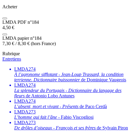
Acheter
LMDA PDF n°184
4,50
€
LMDA papier n°184
7,30
€
/
8,30
€
(hors France)
Rubrique
Entretiens
LMDA274
À l’agronome sifflotant
-
Jean-Loup Trassard, la condition
terrienne. Dictionnaire buissonnier
de Dominique Vaugeois
LMDA274
La splendeur du Portugais
-
Dictionnaire du langage des
fleurs
de Antonio Lobo Antunes
LMDA274
L’absent, mort et vivant
-
Présents
de Paco Cerdà
LMDA273
L’homme qui fait l’âne
- Fabio Viscogliosi
LMDA273
De drôles d’oiseaux
-
François et ses frères
de Sylvain Piron