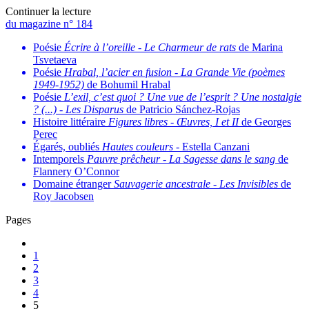
Continuer la lecture
du magazine n° 184
Poésie
Écrire à l’oreille
-
Le Charmeur de rats
de Marina
Tsvetaeva
Poésie
Hrabal, l’acier en fusion
-
La Grande Vie (poèmes
1949-1952)
de Bohumil Hrabal
Poésie
L’exil, c’est quoi ? Une vue de l’esprit ? Une nostalgie
? (...)
-
Les Disparus
de Patricio Sánchez-Rojas
Histoire littéraire
Figures libres
-
Œuvres, I et II
de Georges
Perec
Égarés, oubliés
Hautes couleurs
- Estella Canzani
Intemporels
Pauvre prêcheur
-
La Sagesse dans le sang
de
Flannery O’Connor
Domaine étranger
Sauvagerie ancestrale
-
Les Invisibles
de
Roy Jacobsen
Pages
1
2
3
4
5