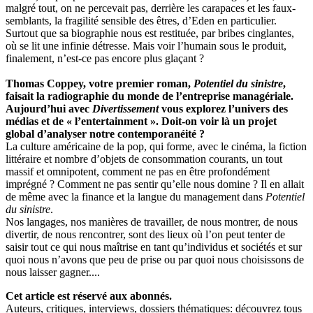
malgré tout, on ne percevait pas, derrière les carapaces et les faux-
semblants, la fragilité sensible des êtres, d’Eden en particulier.
Surtout que sa biographie nous est restituée, par bribes cinglantes,
où se lit une infinie détresse. Mais voir l’humain sous le produit,
finalement, n’est-ce pas encore plus glaçant ?
Thomas Coppey, votre premier roman,
Potentiel du sinistre
,
faisait la radiographie du monde de l’entreprise managériale.
Aujourd’hui avec
Divertissement
vous explorez l’univers des
médias et de « l’entertainment ». Doit-on voir là un projet
global d’analyser notre contemporanéité ?
La culture américaine de la pop, qui forme, avec le cinéma, la fiction
littéraire et nombre d’objets de consommation courants, un tout
massif et omnipotent, comment ne pas en être profondément
imprégné ? Comment ne pas sentir qu’elle nous domine ? Il en allait
de même avec la finance et la langue du management dans
Potentiel
du sinistre
.
Nos langages, nos manières de travailler, de nous montrer, de nous
divertir, de nous rencontrer, sont des lieux où l’on peut tenter de
saisir tout ce qui nous maîtrise en tant qu’individus et sociétés et sur
quoi nous n’avons que peu de prise ou par quoi nous choisissons de
nous laisser gagner....
Cet article est réservé aux abonnés.
Auteurs, critiques, interviews, dossiers thématiques: découvrez tous