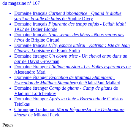
du magazine n° 167
Domaine français
Carnet d’abondance
-
Quand le diable
sortit de la salle de bains
de Sophie Divry
Domaine français
Figurante des temps enfuis
-
Leïlah Mahi
1932
de Didier Blonde
Domaine français
Nous serons des héros
-
Nous serons des
héros
de Brigitte Giraud
Domaine français
L’île, espace littéral
-
Katrina : Isle de Jean
Charles, Louisiane
de Frank Smith
Domaine étranger
Un clown triste
-
Un cheval entre dans un
bar
de David Grossman
Domaine étranger
L’infinie passion
-
Les Folles espérances
de
Alessandro Mari
Domaine étranger
Évocation de Matthias Stimmberg
-
Evocation de Matthias Stimmberg
de Alain-Paul Mallard
Domaine étranger
Camp de gitans
-
Camp de gitans
de
Vladimir Lortchenkov
Domaine étranger
Après la chute
-
Barracuda
de Christos
Tsiolkas
Chronique Traduction
Maria Béjanovska
-
Le Dictionnaire
khazar
de Milorad Pavic
Pages