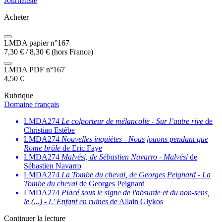
Journaliste
Acheter
LMDA papier n°167
7,30
€
/
8,30
€
(hors France)
LMDA PDF n°167
4,50
€
Rubrique
Domaine français
LMDA274
Le colporteur de mélancolie
-
Sur l’autre rive
de
Christian Estèbe
LMDA274
Nouvelles inquiètes
-
Nous jouons pendant que
Rome brûle
de Eric Faye
LMDA274
Malvési, de Sébastien Navarro
-
Malvési
de
Sébastien Navarro
LMDA274
La Tombe du cheval, de Georges Peignard
-
La
Tombe du cheval
de Georges Peignard
LMDA274
Placé sous le signe de l'absurde et du non-sens,
le (...)
-
L' Enfant en ruines
de Allain Glykos
Continuer la lecture