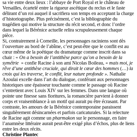
sa vie entre deux lieux : l’abbaye de Port Royal et le château de
Versailles, écartelé entre la rigueur ascétique du reclus et le faste
délirant d’un roi auquel il sacrifiera son temps en acceptant la charge
d’historiographe. Plus précisément, c’est la bibliographie du
tragédien qui motive la structure du récit second, et donc l’ordre
dans lequel la Bérénice actuelle relira scrupuleusement chaque
pièce.
Si, contrairement à Corneille, les personnages raciniens sont dès
l’ouverture au bord de l’abîme, c’est peut-être que le conflit est au
cœur même de la poétique du dramaturge comme inscrit dans sa
chair : «
On a besoin de l’antithèse parce qu’on a besoin de la
symétrie
» confie Racine à son ami Nicolas Boileau, «
mais moi, je
rêve d’une antithèse cruciale, qui dirait le cœur des hommes
(…)
la
croix qui les traverse, le conflit, leur nature profonde »
. Nathalie
Azoulai excelle dans l’art du dialogue, conférant aux personnages
historiques une épaisseur touchante comme le passage où Racine
s’entretient avec Louis XIV sur les femmes. Dans une langue où
pointe une finesse sans fioritures, la romancière parvient à donner
corps et vraisemblance à un motif qui aurait pu être écrasant. Par
contraste, les amours de la Bérénice contemporaine paraissent
singulièrement désincarnées et parfois caricaturales. Si la relecture
de Racine agit comme un
pharmakon
sur le personnage, en faire
l’anamnèse littéraire aurait peut-être exigé plus d’échos, plus de liens
entre les deux récits.
Christine Plantec