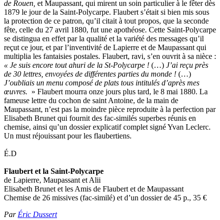
de Rouen,
et Maupassant, qui mirent un soin particulier à le fêter dès
1879 le jour de la Saint-Polycarpe. Flaubert s’était si bien mis sous
la protection de ce patron, qu’il citait à tout propos, que la seconde
fête, celle du 27 avril 1880, fut une apothéose. Cette Saint-Polycarpe
se distingua en effet par la qualité et la variété des messages qu’il
reçut ce jour, et par l’inventivité de Lapierre et de Maupassant qui
multiplia les fantaisies postales. Flaubert, ravi, s’en ouvrit à sa nièce :
« Je suis encore tout ahuri de la St-Polycarpe !
(…)
J’ai reçu près
de 30 lettres, envoyées de différentes parties du monde !
(…)
J’oubliais un menu composé de plats tous intitulés d’après mes
œuvres.
» Flaubert mourra onze jours plus tard, le 8 mai 1880. La
fameuse lettre du cochon de saint Antoine, de la main de
Maupassant, n’est pas la moindre pièce reproduite à la perfection par
Elisabeth Brunet qui fournit des fac-similés superbes réunis en
chemise, ainsi qu’un dossier explicatif complet signé Yvan Leclerc.
Un must réjouissant pour les flaubertiens.
É.D
Flaubert et la Saint-Polycarpe
de Lapierre, Maupassant et Alii
Elisabeth Brunet et les Amis de Flaubert et de Maupassant
Chemise de 26 missives (fac-similé) et d’un dossier de 45 p., 35
€
Par
Éric Dussert