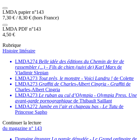
LMDA papier n°143
7,30
€
/
8,30
€
(hors France)
LMDA PDF n°143
4,50
€
Rubrique
Histoire littéraire
LMDA274
Belle idée des éditions du Chemin de fer de
rassembler (...)
-
Fils de chien (suivi de) Karl Marx
de
Vladimir Slepian
LMDA273
Tout près, le monstre
-
Voici Landru !
de Colette
LMDA273
Graffiti de Charles-Albert Cingria
-
Graffiti
de
Charles-Albert Cingria
LMDA273
Le ruban au cul d’Olympia
-
Olympia Press. Une
avant-garde pornographique
de Thibault Saillant
LMDA272
Jambe en l’air et chapeau bas
-
Le Tutu
de
Princesse Sapho
Continuer la lecture
du magazine n° 143
Domaine étranger
La parole dénudée
-
Le Grand ordinaire
de