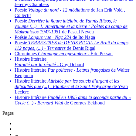
Jeremy Chambers
Poésie
Voltage du nord
-
12 médiations
de Jan Erik Vold ,
Collectif
Poésie
Derrière la figure tutélaire de Yannis Ritsos, le
volume (...)
-
L' Amertume et la pierre : Poètes au camp de
Makronissos 1947-1951
de Pascal Neveu
Poésie
Longue-vue
-
Ngc 224
de Ito Naga
Poésie
TERRESTRES de DENIS RIGAL Le Bruit du temps,
112 pages, (...)
-
Terrestres
de Denis Rigal
Chroniques
Chronique en apesanteur
- Éric Pessan
Histoire littéraire
Parodié par la réalité
- Guy Debord
Histoire littéraire
Par politesse
-
Lettres françaises
de Walter
Benjamin
Histoire littéraire
Attristée par les soucis d’argent et les
difficultés que (...)
-
Flaubert et la Saint-Polycarpe
de Yvan
Leclerc
Histoire littéraire
Publié en 1895 dans la seconde partie du «
Cycle (...)
-
Bernard Vital
de Georges Eekhoud
Pages
...