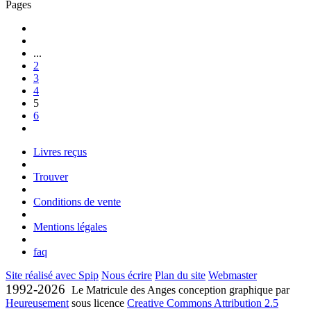
Pages
...
2
3
4
5
6
Livres reçus
Trouver
Conditions de vente
Mentions légales
faq
Site réalisé avec Spip
Nous écrire
Plan du site
Webmaster
1992-2026
Le Matricule des Anges conception graphique par
Heureusement
sous licence
Creative Commons Attribution 2.5