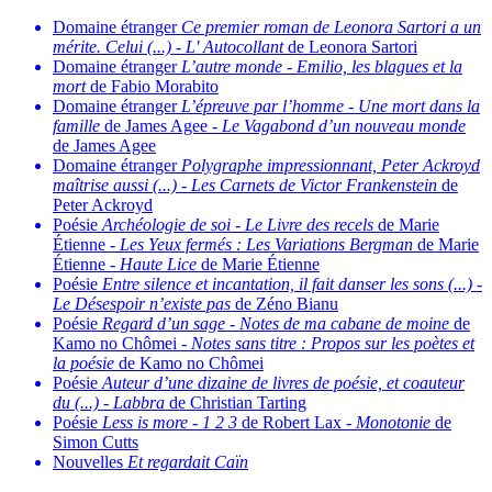
Domaine étranger
Ce premier roman de Leonora Sartori a un
mérite. Celui (...)
-
L' Autocollant
de Leonora Sartori
Domaine étranger
L’autre monde
-
Emilio, les blagues et la
mort
de Fabio Morabito
Domaine étranger
L’épreuve par l’homme
-
Une mort dans la
famille
de James Agee -
Le Vagabond d’un nouveau monde
de James Agee
Domaine étranger
Polygraphe impressionnant, Peter Ackroyd
maîtrise aussi (...)
-
Les Carnets de Victor Frankenstein
de
Peter Ackroyd
Poésie
Archéologie de soi
-
Le Livre des recels
de Marie
Étienne -
Les Yeux fermés : Les Variations Bergman
de Marie
Étienne -
Haute Lice
de Marie Étienne
Poésie
Entre silence et incantation, il fait danser les sons (...)
-
Le Désespoir n’existe pas
de Zéno Bianu
Poésie
Regard d’un sage
-
Notes de ma cabane de moine
de
Kamo no Chômei -
Notes sans titre : Propos sur les poètes et
la poésie
de Kamo no Chômei
Poésie
Auteur d’une dizaine de livres de poésie, et coauteur
du (...)
-
Labbra
de Christian Tarting
Poésie
Less is more
-
1 2 3
de Robert Lax -
Monotonie
de
Simon Cutts
Nouvelles
Et regardait Caïn