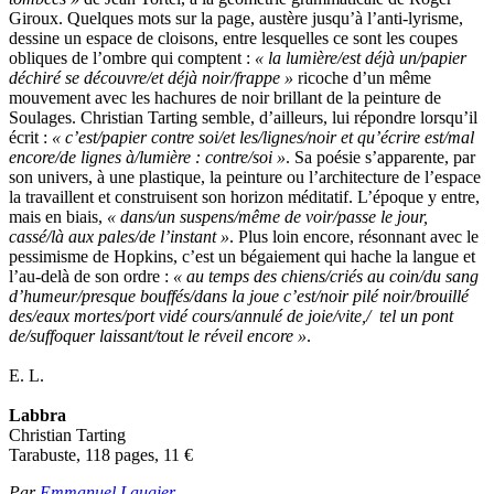
Giroux. Quelques mots sur la page, austère jusqu’à l’anti-lyrisme,
dessine un espace de cloisons, entre lesquelles ce sont les coupes
obliques de l’ombre qui comptent :
« la lumière/est déjà un/papier
déchiré se découvre/et déjà noir/frappe »
ricoche d’un même
mouvement avec les hachures de noir brillant de la peinture de
Soulages. Christian Tarting semble, d’ailleurs, lui répondre lorsqu’il
écrit :
« c’est/papier contre soi/et les/lignes/noir et qu’écrire est/mal
encore/de lignes à/lumière : contre/soi »
. Sa poésie s’apparente, par
son univers, à une plastique, la peinture ou l’architecture de l’espace
la travaillent et construisent son horizon méditatif. L’époque y entre,
mais en biais,
« dans/un suspens/même de voir/passe le jour,
cassé/là aux pales/de l’instant »
. Plus loin encore, résonnant avec le
pessimisme de Hopkins, c’est un bégaiement qui hache la langue et
l’au-delà de son ordre :
« au temps des chiens/criés au coin/du sang
d’humeur/presque bouffés/dans la joue c’est/noir pilé noir/brouillé
des/eaux mortes/port vidé cours/annulé de joie/vite,/ tel un pont
de/suffoquer laissant/tout le réveil encore »
.
E. L.
Labbra
Christian Tarting
Tarabuste, 118 pages, 11
€
Par
Emmanuel Laugier