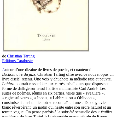
de
Christian Tarting
Editions Tarabuste
Auteur d’une dizaine de livres de poésie, et coauteur du
Dictionnaire du jazz
, Christian Tarting offre avec ce nouvel opus un
livre ciselé, retenu. Une voix y chuchote sa mélodie rase et pauvre.
Labbra
pourrait ressembler aux carrés métalliques que dispose en
forme de dallage sur le sol l’artiste minimaliste Carl André. Les
suites de poèmes, réunis en six parties, telles que « svegliare »,
« righe sul vetro », « Ineo », « Labbra » ou « Oblivion »,
construisent ainsi un lieu où se reconnaîtrait une allée de gravier
blanc réverbérant, un jardin qui hésite entre son ordre naturel et un
terrain vague. On pense parfois à la sobriété sensuelle des
« feuilles
tombées »
de Jean Tortel, à la géométrie grammaticale de Roger