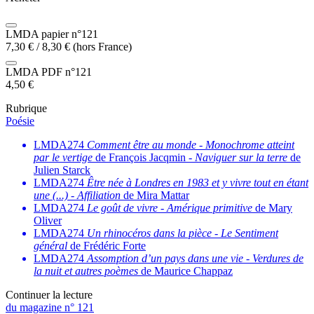
LMDA papier n°121
7,30
€
/
8,30
€
(hors France)
LMDA PDF n°121
4,50
€
Rubrique
Poésie
LMDA274
Comment être au monde
-
Monochrome atteint
par le vertige
de François Jacqmin -
Naviguer sur la terre
de
Julien Starck
LMDA274
Être née à Londres en 1983 et y vivre tout en étant
une (...)
-
Affiliation
de Mira Mattar
LMDA274
Le goût de vivre
-
Amérique primitive
de Mary
Oliver
LMDA274
Un rhinocéros dans la pièce
-
Le Sentiment
général
de Frédéric Forte
LMDA274
Assomption d’un pays dans une vie
-
Verdures de
la nuit et autres poèmes
de Maurice Chappaz
Continuer la lecture
du magazine n° 121