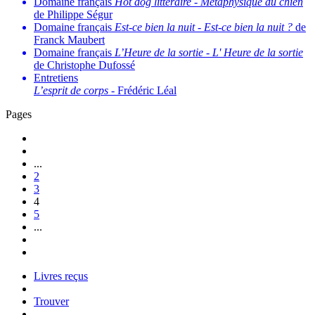
Domaine français
Hot dog littéraire
-
Métaphysique du chien
de Philippe Ségur
Domaine français
Est-ce bien la nuit
-
Est-ce bien la nuit ?
de
Franck Maubert
Domaine français
L’Heure de la sortie
-
L' Heure de la sortie
de Christophe Dufossé
Entretiens
L’esprit de corps
- Frédéric Léal
Pages
...
2
3
4
5
...
Livres reçus
Trouver