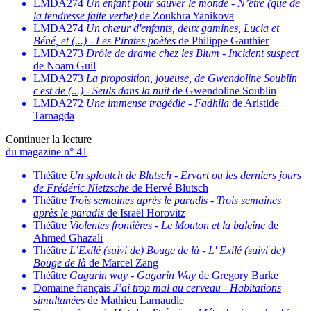
LMDA274
Un enfant pour sauver le monde
-
N’être (que de
la tendresse faite verbe)
de Zoukhra Yanikova
LMDA274
Un chœur d'enfants, deux gamines, Lucia et
Béné, et (...)
-
Les Pirates poètes
de Philippe Gauthier
LMDA273
Drôle de drame chez les Blum
-
Incident suspect
de Noam Guil
LMDA273
La proposition, joueuse, de Gwendoline Soublin
c'est de (...)
-
Seuls dans la nuit
de Gwendoline Soublin
LMDA272
Une immense tragédie
-
Fadhila
de Aristide
Tarnagda
Continuer la lecture
du magazine n° 41
Théâtre
Un sploutch de Blutsch
-
Ervart ou les derniers jours
de Frédéric Nietzsche
de Hervé Blutsch
Théâtre
Trois semaines après le paradis
-
Trois semaines
après le paradis
de Israël Horovitz
Théâtre
Violentes frontières
-
Le Mouton et la baleine
de
Ahmed Ghazali
Théâtre
L’Exilé (suivi de) Bouge de là
-
L' Exilé (suivi de)
Bouge de là
de Marcel Zang
Théâtre
Gagarin way
-
Gagarin Way
de Gregory Burke
Domaine français
J’ai trop mal au cerveau
-
Habitations
simultanées
de Mathieu Larnaudie