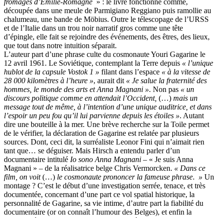
fromages d’Émilie-Romagne
» : le livre fonctionne comme,
découpée dans une meule de Parmigiano Reggiano puis ramollie au
chalumeau, une bande de Möbius. Outre le télescopage de l’URSS
et de l’Italie dans un trou noir narratif gros comme une tête
d’épingle, elle fait se rejoindre des événements, des êtres, des lieux,
que tout dans notre intuition séparait.
L’auteur part d’une phrase culte du cosmonaute Youri Gagarine le
12 avril 1961. Le Soviétique, contemplant la Terre depuis
« l’unique
hublot de la capsule Vostok 1 »
filant dans l’espace
« à la vitesse de
28 000 kilomètres à l’heure »
, aurait dit
« Je salue la fraternité des
hommes, le monde des arts et Anna Magnani »
. Non pas
« un
discours politique comme en attendait l’Occident,
(…)
mais un
message tout de même, à l’intention d’une unique auditrice, et dans
l’espoir un peu fou qu’il lui parvienne depuis les étoiles »
. Autant
dire une bouteille à la mer. Une brève recherche sur la Toile permet
de le vérifier, la déclaration de Gagarine est relatée par plusieurs
sources. Dont, ceci dit, la surréaliste Leonor Fini qui n’aimait rien
tant que… se déguiser. Mais Hirsch a entendu parler d’un
documentaire intitulé
Io sono Anna Magnani
– « Je suis Anna
Magnani » – de la réalisatrice belge Chris Vermorcken.
« Dans ce
film, on voit
(…)
le cosmonaute prononcer la fameuse phrase
.
»
Un
montage ? C’est le début d’une investigation serrée, tenace, et très
documentée, concernant d’une part ce vol spatial historique, la
personnalité de Gagarine, sa vie intime, d’autre part la fiabilité du
documentaire (or on connaît l’humour des Belges), et enfin la