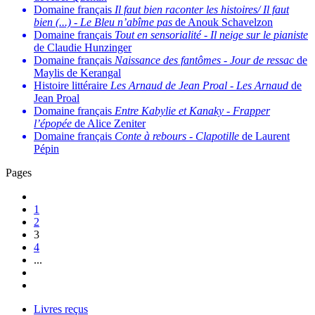
Domaine français
Il faut bien raconter les histoires/ Il faut
bien (...)
-
Le Bleu n’abîme pas
de Anouk Schavelzon
Domaine français
Tout en sensorialité
-
Il neige sur le pianiste
de Claudie Hunzinger
Domaine français
Naissance des fantômes
-
Jour de ressac
de
Maylis de Kerangal
Histoire littéraire
Les Arnaud de Jean Proal
-
Les Arnaud
de
Jean Proal
Domaine français
Entre Kabylie et Kanaky
-
Frapper
l’épopée
de Alice Zeniter
Domaine français
Conte à rebours
-
Clapotille
de Laurent
Pépin
Pages
1
2
3
4
...
Livres reçus