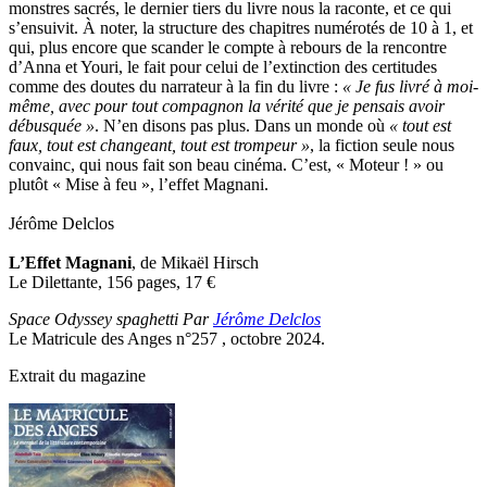
monstres sacrés, le dernier tiers du livre nous la raconte, et ce qui
s’ensuivit. À noter, la structure des chapitres numérotés de 10 à 1, et
qui, plus encore que scander le compte à rebours de la rencontre
d’Anna et Youri, le fait pour celui de l’extinction des certitudes
comme des doutes du narrateur à la fin du livre :
« Je fus livré à moi-
même, avec pour tout compagnon la vérité que je pensais avoir
débusquée »
. N’en disons pas plus. Dans un monde où
« tout est
faux, tout est changeant, tout est trompeur »
, la fiction seule nous
convainc, qui nous fait son beau cinéma. C’est, « Moteur ! » ou
plutôt « Mise à feu », l’effet Magnani.
Jérôme Delclos
L’Effet Magnani
, de Mikaël Hirsch
Le Dilettante, 156 pages, 17
€
Space Odyssey spaghetti Par
Jérôme Delclos
Le Matricule des Anges n°257 , octobre 2024.
Extrait du magazine