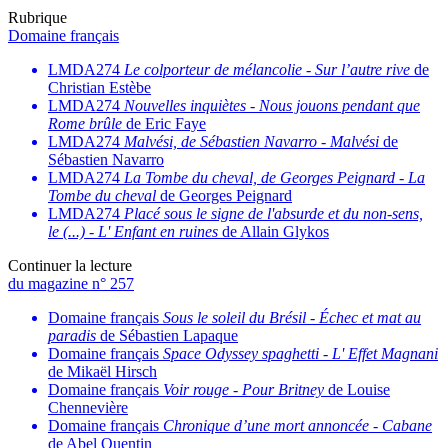
Rubrique
Domaine français
LMDA274
Le colporteur de mélancolie
-
Sur l’autre rive
de
Christian Estèbe
LMDA274
Nouvelles inquiètes
-
Nous jouons pendant que
Rome brûle
de Eric Faye
LMDA274
Malvési, de Sébastien Navarro
-
Malvési
de
Sébastien Navarro
LMDA274
La Tombe du cheval, de Georges Peignard
-
La
Tombe du cheval
de Georges Peignard
LMDA274
Placé sous le signe de l'absurde et du non-sens,
le (...)
-
L' Enfant en ruines
de Allain Glykos
Continuer la lecture
du magazine n° 257
Domaine français
Sous le soleil du Brésil
-
Échec et mat au
paradis
de Sébastien Lapaque
Domaine français
Space Odyssey spaghetti
-
L' Effet Magnani
de Mikaël Hirsch
Domaine français
Voir rouge
-
Pour Britney
de Louise
Chennevière
Domaine français
Chronique d’une mort annoncée
-
Cabane
de Abel Quentin