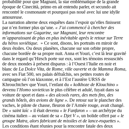
probabilité pour que Magnani, la star emblématique de la grande
époque de Cinecittà, primo en ait entendu parler, et secundo ait
rencontré le cosmonaute et pourquoi pas noué avec lui une idylle
amoureuse.
La narration alterne deux enquêtes dans l’espoir qu’elles finissent
par n’en former plus qu’une.
« J’ai commencé à chercher des
informations sur Gagarine, sur Magnani, leur rencontre
m’apparaissant de plus en plus inévitable après le retour sur Terre
du héros soviétique.
» Ce sont, disons, les portraits en miroir de
deux étoiles. Ou deux planètes, chacune sur son orbite propre,
chacune bordée de sa propre nuit. Anna et Youri, c’est là leur gravité
dans le regard qu’Hirsch porte sur eux, sont les témoins ressuscités
de deux mondes à présent disparus : à l’Ouest l’Italie en noir et
blanc de
La
Dolce Vita
, de
Rome, ville ouverte
et de
Mamma Roma
,
avec ses Fiat 500, ses palais défraîchis, ses petites routes de
campagne où l’on klaxonne, et à l’Est l’austère URSS de
Khrouchtchev que Youri, l’enfant du
« kolkhoze de Klouchino »
devenu l’
Homo sovieticus
le plus célèbre et adulé, fuyait dans sa
voiture de sport et dans
« des alcools rares, des mets fins, des
grands hôtels, des avions de ligne »
. De retour sur le plancher des
vaches, le pilote de chasse, fleuron de l’Armée rouge, avait changé.
De
« saint laïc »
il était devenu
« le Fanfaron »
– un archétype du
cinéma italien – au volant de sa
« Djet V »
, un bolide offert par
« le
groupe Matra, alors fabricant de missiles et de lance-roquettes »
.
Les conditions étant réunies pour la rencontre fatale des deux