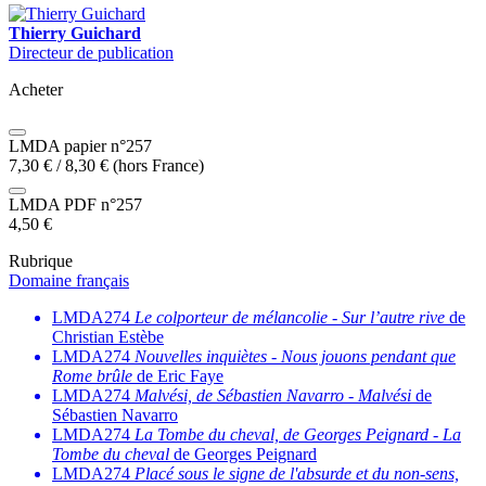
Thierry Guichard
Directeur de publication
Acheter
LMDA papier n°257
7,30
€
/
8,30
€
(hors France)
LMDA PDF n°257
4,50
€
Rubrique
Domaine français
LMDA274
Le colporteur de mélancolie
-
Sur l’autre rive
de
Christian Estèbe
LMDA274
Nouvelles inquiètes
-
Nous jouons pendant que
Rome brûle
de Eric Faye
LMDA274
Malvési, de Sébastien Navarro
-
Malvési
de
Sébastien Navarro
LMDA274
La Tombe du cheval, de Georges Peignard
-
La
Tombe du cheval
de Georges Peignard
LMDA274
Placé sous le signe de l'absurde et du non-sens,