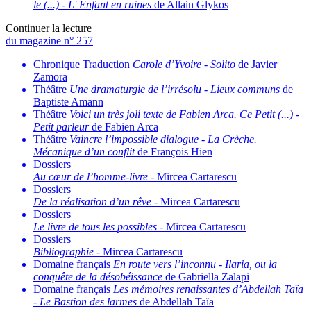
le (...)
-
L' Enfant en ruines
de Allain Glykos
Continuer la lecture
du magazine n° 257
Chronique Traduction
Carole d’Yvoire
-
Solito
de Javier
Zamora
Théâtre
Une dramaturgie de l’irrésolu
-
Lieux communs
de
Baptiste Amann
Théâtre
Voici un très joli texte de Fabien Arca. Ce Petit (...)
-
Petit parleur
de Fabien Arca
Théâtre
Vaincre l’impossible dialogue
-
La Crèche.
Mécanique d’un conflit
de François Hien
Dossiers
Au cœur de l’homme-livre
- Mircea Cartarescu
Dossiers
De la réalisation d’un rêve
- Mircea Cartarescu
Dossiers
Le livre de tous les possibles
- Mircea Cartarescu
Dossiers
Bibliographie
- Mircea Cartarescu
Domaine français
En route vers l’inconnu
-
Ilaria, ou la
conquête de la désobéissance
de Gabriella Zalapi
Domaine français
Les mémoires renaissantes d’Abdellah Taïa
-
Le Bastion des larmes
de Abdellah Taïa