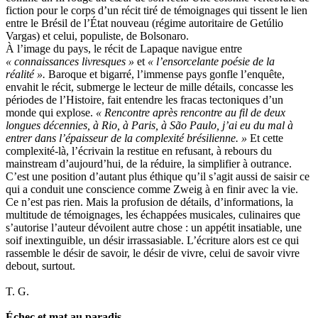
fiction pour le corps d’un récit tiré de témoignages qui tissent le lien
entre le Brésil de l’État nouveau (régime autoritaire de Getúlio
Vargas) et celui, populiste, de Bolsonaro.
À l’image du pays, le récit de Lapaque navigue entre
« connaissances livresques »
et
« l’ensorcelante poésie de la
réalité ».
Baroque et bigarré, l’immense pays gonfle l’enquête,
envahit le récit, submerge le lecteur de mille détails, concasse les
périodes de l’Histoire, fait entendre les fracas tectoniques d’un
monde qui explose.
« Rencontre après rencontre au fil de deux
longues décennies, à Rio, à Paris, à São Paulo, j’ai eu du mal à
entrer dans l’épaisseur de la complexité brésilienne. »
Et cette
complexité-là, l’écrivain la restitue en refusant, à rebours du
mainstream d’aujourd’hui, de la réduire, la simplifier à outrance.
C’est une position d’autant plus éthique qu’il s’agit aussi de saisir ce
qui a conduit une conscience comme Zweig à en finir avec la vie.
Ce n’est pas rien. Mais la profusion de détails, d’informations, la
multitude de témoignages, les échappées musicales, culinaires que
s’autorise l’auteur dévoilent autre chose : un appétit insatiable, une
soif inextinguible, un désir irrassasiable. L’écriture alors est ce qui
rassemble le désir de savoir, le désir de vivre, celui de savoir vivre
debout, surtout.
T. G.
Échec et mat au paradis
,