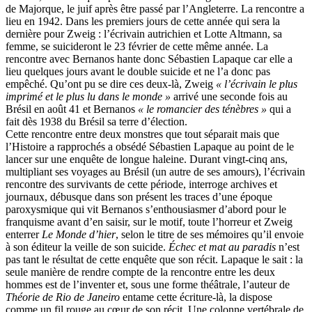
de Majorque, le juif après être passé par l’Angleterre. La rencontre a
lieu en 1942. Dans les premiers jours de cette année qui sera la
dernière pour Zweig : l’écrivain autrichien et Lotte Altmann, sa
femme, se suicideront le 23 février de cette même année. La
rencontre avec Bernanos hante donc Sébastien Lapaque car elle a
lieu quelques jours avant le double suicide et ne l’a donc pas
empêché. Qu’ont pu se dire ces deux-là, Zweig
« l’écrivain le plus
imprimé et le plus lu dans le monde »
arrivé une seconde fois au
Brésil en août 41 et Bernanos
« le romancier des ténèbres »
qui a
fait dès 1938 du Brésil sa terre d’élection.
Cette rencontre entre deux monstres que tout séparait mais que
l’Histoire a rapprochés a obsédé Sébastien Lapaque au point de le
lancer sur une enquête de longue haleine. Durant vingt-cinq ans,
multipliant ses voyages au Brésil (un autre de ses amours), l’écrivain
rencontre des survivants de cette période, interroge archives et
journaux, débusque dans son présent les traces d’une époque
paroxysmique qui vit Bernanos s’enthousiasmer d’abord pour le
franquisme avant d’en saisir, sur le motif, toute l’horreur et Zweig
enterrer
Le Monde d’hier
, selon le titre de ses mémoires qu’il envoie
à son éditeur la veille de son suicide.
Échec et mat au paradis
n’est
pas tant le résultat de cette enquête que son récit. Lapaque le sait : la
seule manière de rendre compte de la rencontre entre les deux
hommes est de l’inventer et, sous une forme théâtrale, l’auteur de
Théorie de Rio de Janeiro
entame cette écriture-là, la dispose
comme un fil rouge au cœur de son récit. Une colonne vertébrale de