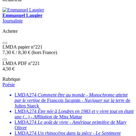
Emmanuel Laugier
Journaliste
Acheter
LMDA papier n°221
7,30
€
/
8,30
€
(hors France)
LMDA PDF n°221
4,50
€
Rubrique
Poésie
LMDA274
Comment être au monde
-
Monochrome atteint
par le vertige
de François Jacqmin -
Naviguer sur la terre
de
Julien Starck
LMDA274
Être née à Londres en 1983 et y vivre tout en étant
une (...)
-
Affiliation
de Mira Mattar
LMDA274
Le goût de vivre
-
Amérique primitive
de Mary
Oliver
LMDA274
Un rhinocéros dans la pièce
-
Le Sentiment