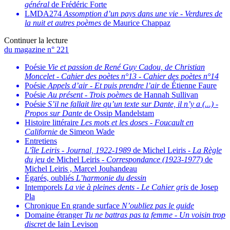
général
de Frédéric Forte
LMDA274
Assomption d’un pays dans une vie
-
Verdures de
la nuit et autres poèmes
de Maurice Chappaz
Continuer la lecture
du magazine n° 221
Poésie
Vie et passion de René Guy Cadou, de Christian
Moncelet
-
Cahier des poètes n°13
-
Cahier des poètes n°14
Poésie
Appels d’air
-
Et puis prendre l’air
de Étienne Faure
Poésie
Au présent
-
Trois poèmes
de Hannah Sullivan
Poésie
S’il ne fallait lire qu’un texte sur Dante, il n’y a (...)
-
Propos sur Dante
de Ossip Mandelstam
Histoire littéraire
Les mots et les doses
-
Foucault en
Californie
de Simeon Wade
Entretiens
L’île Leiris
-
Journal, 1922-1989
de Michel Leiris -
La Règle
du jeu
de Michel Leiris -
Correspondance (1923-1977)
de
Michel Leiris , Marcel Jouhandeau
Égarés, oubliés
L’harmonie du dessin
Intemporels
La vie à pleines dents
-
Le Cahier gris
de Josep
Pla
Chronique En grande surface
N’oubliez pas le guide
Domaine étranger
Tu ne battras pas ta femme
-
Un voisin trop
discret
de Iain Levison