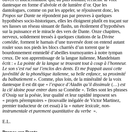
dantesque en forme d’alvéole et de lumière d’or. Que les
dantologues, comme on put les appeler, se réjouissent donc, les
Propos sur Dante
ne répondent pas par preuves à quelques
hypothèses socio-historiques, elles les éloignent plutôt en traçant sur
ses liasses un réseau sinuant de flashs, un étoilement d’hypothèses
sur la puissance et le miracle des vers de Dante. Onze chapitres,
nerveux, solidement tressés à quelques citations de la
Divine
comédie
, forment le harnais d’une traversée dont on entend autant
rouler sous nos pieds les blocs charriés d’un torrent que le
bourdonnement emmiellé d’abeilles tournoyantes à notre tympan
creux. De son apprentissage de la langue italienne, Mandelstam
écrit :
« La pointe de la langue se trouvant tout à coup à l’honneur.
Le son s’est rué sur l’enclos des dents. Et me frappait aussi cette
juvénilité de la phonétique italienne, sa belle enfance, sa proximité
du balbutiement »
. Comme, plus loin, de la minéralité de la voix
dantesque il est dit que «
l’espace d’Aladin qu’il dissimule
(…)
est
la clé idoine pour entrer dans sa
Comédie ». Telles sont les phrases
d’Ossip sur la poésie, leur qualité et leur rapidité imposent ses
« projets péremptoires » (trouvaille inégalée de Victor Martinez,
premier traducteur de cet essai) à la «
nature lexicale, non-
instrumentale et purement quantitative du verbe
».
E.L.