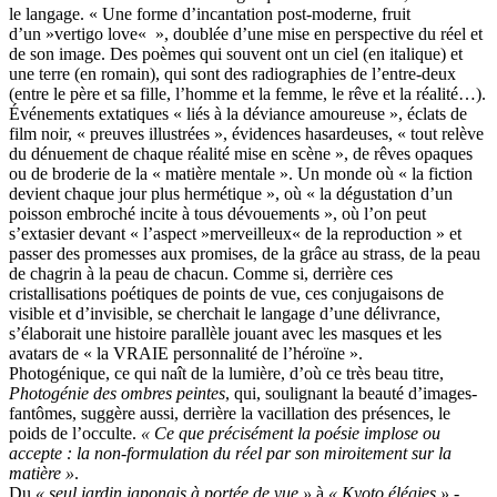
le langage. « Une forme d’incantation post-moderne, fruit
d’un »vertigo love« », doublée d’une mise en perspective du réel et
de son image. Des poèmes qui souvent ont un ciel (en italique) et
une terre (en romain), qui sont des radiographies de l’entre-deux
(entre le père et sa fille, l’homme et la femme, le rêve et la réalité…).
Événements extatiques « liés à la déviance amoureuse », éclats de
film noir, « preuves illustrées », évidences hasardeuses, « tout relève
du dénuement de chaque réalité mise en scène », de rêves opaques
ou de broderie de la « matière mentale ». Un monde où « la fiction
devient chaque jour plus hermétique », où « la dégustation d’un
poisson embroché incite à tous dévouements », où l’on peut
s’extasier devant « l’aspect »merveilleux« de la reproduction » et
passer des promesses aux promises, de la grâce au strass, de la peau
de chagrin à la peau de chacun. Comme si, derrière ces
cristallisations poétiques de points de vue, ces conjugaisons de
visible et d’invisible, se cherchait le langage d’une délivrance,
s’élaborait une histoire parallèle jouant avec les masques et les
avatars de « la VRAIE personnalité de l’héroïne ».
Photogénique, ce qui naît de la lumière, d’où ce très beau titre,
Photogénie des ombres peintes
, qui, soulignant la beauté d’images-
fantômes, suggère aussi, derrière la vacillation des présences, le
poids de l’occulte.
« Ce que précisément la poésie implose ou
accepte : la non-formulation du réel par son miroitement sur la
matière »
.
Du
« seul jardin japonais à portée de vue »
à
« Kyoto élégies »
-