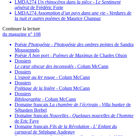
LMDA274
Un rhinocéros dans la pièce
-
Le Sentiment
général
de Frédéric Forte
LMDA274
Assomption d’un pays dans une vie
-
Verdures de
la nuit et autres poèmes
de Maurice Chappaz
Continuer la lecture
du magazine n° 108
Poésie
Photogénie
-
Photogénie des ombres peintes
de Sandra
Moussempès
Poésie
À bon port
-
Poèmes de Maximus
de Charles Olson
Dossiers
Le cœur obscur des inconsolés
- Colum McCann
Dossiers
L’espoir au fer rouge
- Colum McCann
Dossiers
Politique de la lisière
- Colum McCann
Dossiers
Bibliographie
- Colum McCann
Domaine français
La chambre de l’écrivain
-
Villa bunker
de
Sébastien Brebel
Domaine français
Nouvelles
-
Quelques nouvelles de l’homme
de Eric Faye
Domaine français
Fils de la Révolution
-
L' Enfant du
carnaval
de Stéphane Audeguy