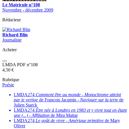
Le Matricule n°108
Novembre - décembre 2009
Rédacteur
Richard Blin
Journaliste
Acheter
LMDA PDF n°108
4,50
€
Rubrique
Poésie
LMDA274
Comment être au monde
-
Monochrome atteint
par le vertige
de François Jacqmin -
Naviguer sur la terre
de
Julien Starck
LMDA274
Être née à Londres en 1983 et y vivre tout en étant
une (...)
-
Affiliation
de Mira Mattar
LMDA274
Le goût de vivre
-
Amérique primitive
de Mary
Oliver