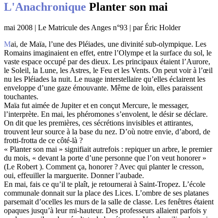
L'Anachronique
Planter son mai
mai 2008 | Le Matricule des Anges n°93 | par Éric Holder
Mai, de Maïa, l’une des Pléiades, une divinité sub-olympique. Les
Romains imaginaient en effet, entre l’Olympe et la surface du sol, le
vaste espace occupé par des dieux. Les principaux étaient l’Aurore,
le Soleil, la Lune, les Astres, le Feu et les Vents. On peut voir à l’œil
nu les Pléiades la nuit. Le nuage interstellaire qu’elles éclairent les
enveloppe d’une gaze émouvante. Même de loin, elles paraissent
touchantes.
Maïa fut aimée de Jupiter et en conçut Mercure, le messager,
l’interprète. En mai, les phéromones s’envolent, le désir se déclare.
On dit que les premières, ces sécrétions invisibles et attirantes,
trouvent leur source à la base du nez. D’où notre envie, d’abord, de
frotti-frotta de ce côté-là ?
« Planter son mai » signifiait autrefois : repiquer un arbre, le premier
du mois, « devant la porte d’une personne que l’on veut honorer »
(Le Robert ). Comment ça, honorer ? Avec qui planter le cresson,
oui, effeuiller la marguerite. Donner l’aubade.
En mai, fais ce qu’il te plaît, je retournerai à Saint-Tropez. L’école
communale donnait sur la place des Lices. L’ombre de ses platanes
parsemait d’ocelles les murs de la salle de classe. Les fenêtres étaient
opaques jusqu’à leur mi-hauteur. Des professeurs allaient parfois y