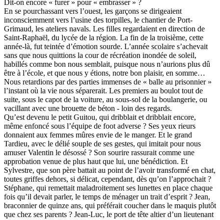
Dit-on encore « furer » pour « embrasser » ?
En se pourchassant vers l’ouest, les garçons se dirigeaient
inconsciemment vers l’usine des torpilles, le chantier de Port-
Grimaud, les ateliers navals. Les filles regardaient en direction de
Saint-Raphaël, du lycée de la région. La fin de la troisième, cette
année-là, fut teintée d’émotion sourde. L’année scolaire s’achevait
sans que nous quittions la cour de récréation inondée de soleil,
habillés comme bon nous semblait, puisque nous n’aurions plus dû
être à l’école, et que nous y étions, notre bon plaisir, en somme…
Nous retardions par des parties immenses de « balle au prisonnier »
l’instant où la vie nous séparerait. Les premiers au boulot tout de
suite, sous le capot de la voiture, au sous-sol de la boulangerie, ou
vacillant avec une brouette de béton - loin des regards.
Qu’est devenu le petit Guitou, qui dribblait et dribblait encore,
même enfoncé sous l’équipe de foot adverse ? Ses yeux rieurs
donnaient aux femmes mûres envie de le manger. Et le grand
Tardieu, avec le délié souple de ses gestes, qui imitait pour nous
amuser Valentin le désossé ? Son sourire rassurait comme une
approbation venue de plus haut que lui, une bénédiction. Et
Sylvestre, que son père battait au point de l’avoir transformé en chat,
toutes griffes dehors, si délicat, cependant, dès qu’on l’approchait ?
Stéphane, qui remettait maladroitement ses lunettes en place chaque
fois qu’il devait parler, le temps de ménager un trait d’esprit ? Jean,
braconnier de quinze ans, qui préférait coucher dans le maquis plutôt
que chez ses parents ? Jean-Luc, le port de tête altier d’un lieutenant