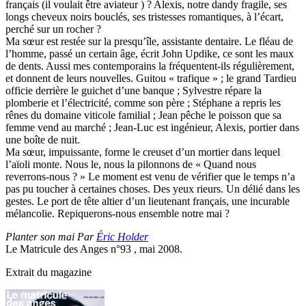
français (il voulait être aviateur ) ? Alexis, notre dandy fragile, ses
longs cheveux noirs bouclés, ses tristesses romantiques, à l’écart,
perché sur un rocher ?
Ma sœur est restée sur la presqu’île, assistante dentaire. Le fléau de
l’homme, passé un certain âge, écrit John Updike, ce sont les maux
de dents. Aussi mes contemporains la fréquentent-ils régulièrement,
et donnent de leurs nouvelles. Guitou « trafique » ; le grand Tardieu
officie derrière le guichet d’une banque ; Sylvestre répare la
plomberie et l’électricité, comme son père ; Stéphane a repris les
rênes du domaine viticole familial ; Jean pêche le poisson que sa
femme vend au marché ; Jean-Luc est ingénieur, Alexis, portier dans
une boîte de nuit.
Ma sœur, impuissante, forme le creuset d’un mortier dans lequel
l’aïoli monte. Nous le, nous la pilonnons de « Quand nous
reverrons-nous ? » Le moment est venu de vérifier que le temps n’a
pas pu toucher à certaines choses. Des yeux rieurs. Un délié dans les
gestes. Le port de tête altier d’un lieutenant français, une incurable
mélancolie. Repiquerons-nous ensemble notre mai ?
Planter son mai Par
Éric Holder
Le Matricule des Anges n°93 , mai 2008.
Extrait du magazine