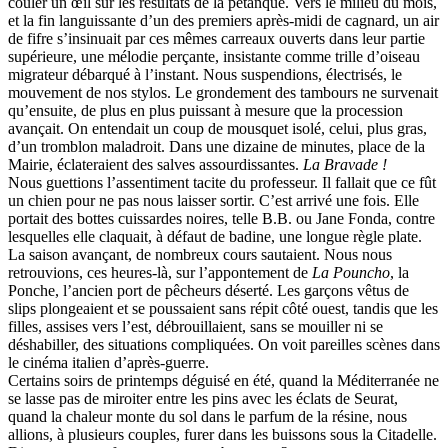
couler un œil sur les résultats de la pétanque. Vers le milieu du mois,
et la fin languissante d’un des premiers après-midi de cagnard, un air
de fifre s’insinuait par ces mêmes carreaux ouverts dans leur partie
supérieure, une mélodie perçante, insistante comme trille d’oiseau
migrateur débarqué à l’instant. Nous suspendions, électrisés, le
mouvement de nos stylos. Le grondement des tambours ne survenait
qu’ensuite, de plus en plus puissant à mesure que la procession
avançait. On entendait un coup de mousquet isolé, celui, plus gras,
d’un tromblon maladroit. Dans une dizaine de minutes, place de la
Mairie, éclateraient des salves assourdissantes.
La Bravade !
Nous guettions l’assentiment tacite du professeur. Il fallait que ce fût
un chien pour ne pas nous laisser sortir. C’est arrivé une fois. Elle
portait des bottes cuissardes noires, telle B.B. ou Jane Fonda, contre
lesquelles elle claquait, à défaut de badine, une longue règle plate.
La saison avançant, de nombreux cours sautaient. Nous nous
retrouvions, ces heures-là, sur l’appontement de
La Pouncho
, la
Ponche, l’ancien port de pêcheurs déserté. Les garçons vêtus de
slips plongeaient et se poussaient sans répit côté ouest, tandis que les
filles, assises vers l’est, débrouillaient, sans se mouiller ni se
déshabiller, des situations compliquées. On voit pareilles scènes dans
le cinéma italien d’après-guerre.
Certains soirs de printemps déguisé en été, quand la Méditerranée ne
se lasse pas de miroiter entre les pins avec les éclats de Seurat,
quand la chaleur monte du sol dans le parfum de la résine, nous
allions, à plusieurs couples, furer dans les buissons sous la Citadelle.