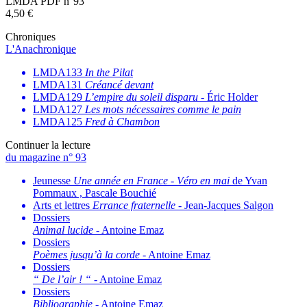
LMDA PDF n°93
4,50
€
Chroniques
L'Anachronique
LMDA133
In the Pilat
LMDA131
Créancé devant
LMDA129
L’empire du soleil disparu
- Éric Holder
LMDA127
Les mots nécessaires comme le pain
LMDA125
Fred à Chambon
Continuer la lecture
du magazine n° 93
Jeunesse
Une année en France
-
Véro en mai
de Yvan
Pommaux , Pascale Bouchié
Arts et lettres
Errance fraternelle
- Jean-Jacques Salgon
Dossiers
Animal lucide
- Antoine Emaz
Dossiers
Poèmes jusqu’à la corde
- Antoine Emaz
Dossiers
“ De l’air ! “
- Antoine Emaz
Dossiers
Bibliographie
- Antoine Emaz