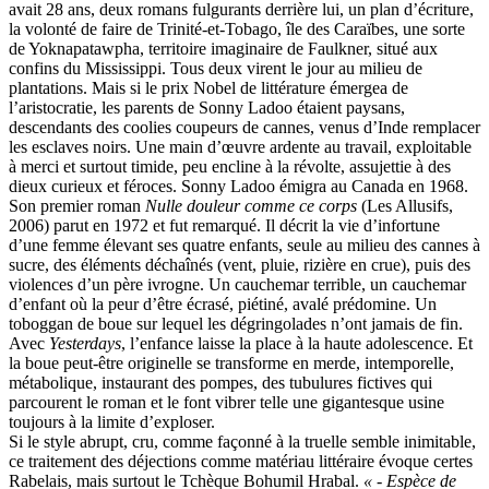
avait 28 ans, deux romans fulgurants derrière lui, un plan d’écriture,
la volonté de faire de Trinité-et-Tobago, île des Caraïbes, une sorte
de Yoknapatawpha, territoire imaginaire de Faulkner, situé aux
confins du Mississippi. Tous deux virent le jour au milieu de
plantations. Mais si le prix Nobel de littérature émergea de
l’aristocratie, les parents de Sonny Ladoo étaient paysans,
descendants des coolies coupeurs de cannes, venus d’Inde remplacer
les esclaves noirs. Une main d’œuvre ardente au travail, exploitable
à merci et surtout timide, peu encline à la révolte, assujettie à des
dieux curieux et féroces. Sonny Ladoo émigra au Canada en 1968.
Son premier roman
Nulle douleur comme ce corps
(Les Allusifs,
2006) parut en 1972 et fut remarqué. Il décrit la vie d’infortune
d’une femme élevant ses quatre enfants, seule au milieu des cannes à
sucre, des éléments déchaînés (vent, pluie, rizière en crue), puis des
violences d’un père ivrogne. Un cauchemar terrible, un cauchemar
d’enfant où la peur d’être écrasé, piétiné, avalé prédomine. Un
toboggan de boue sur lequel les dégringolades n’ont jamais de fin.
Avec
Yesterdays
, l’enfance laisse la place à la haute adolescence. Et
la boue peut-être originelle se transforme en merde, intemporelle,
métabolique, instaurant des pompes, des tubulures fictives qui
parcourent le roman et le font vibrer telle une gigantesque usine
toujours à la limite d’exploser.
Si le style abrupt, cru, comme façonné à la truelle semble inimitable,
ce traitement des déjections comme matériau littéraire évoque certes
Rabelais, mais surtout le Tchèque Bohumil Hrabal.
« - Espèce de