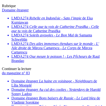
Rubrique
Domaine étranger
LMDA274
Rebelle en Indonésie
-
Sato l’impie
de Eka
Kurniawan
LMDA274
Celle que tu vois de Catherine Prasifka
-
Celle
que tu vois
de Catherine Prasifka
LMDA274
Soleils aveugles
-
Le Bon Mal
de Samanta
Schweblin
LMDA274
Des ailes immenses étendues sur le monde
-
L'
Aile droite
de Mircea Cartarescu -
Le Corps
de Mircea
Cartarescu
LMDA274
Que meure le poisson !
-
Les Pêcheurs
de Raul
Brandao
Continuer la lecture
du magazine n° 83
Domaine étranger
La haine en voisinage
-
Neighbours
de
Lília Momplé
Domaine étranger
Au cul des coolies
-
Yesterdays
de Harold
Sonny Ladoo
Domaine étranger
Bons baisers de Russie
-
Le Lard bleu
de
Vladimir Sorokine