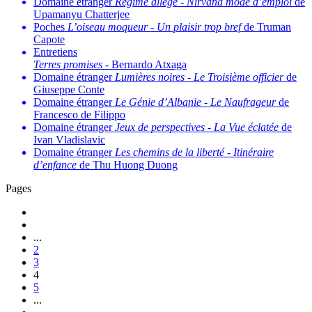
Domaine étranger
Régime allégé
-
Nirvana mode d’emploi
de
Upamanyu Chatterjee
Poches
L’oiseau moqueur
-
Un plaisir trop bref
de Truman
Capote
Entretiens
Terres promises
- Bernardo Atxaga
Domaine étranger
Lumières noires
-
Le Troisième officier
de
Giuseppe Conte
Domaine étranger
Le Génie d’Albanie
-
Le Naufrageur
de
Francesco de Filippo
Domaine étranger
Jeux de perspectives
-
La Vue éclatée
de
Ivan Vladislavic
Domaine étranger
Les chemins de la liberté
-
Itinéraire
d’enfance
de Thu Huong Duong
Pages
...
2
3
4
5
...