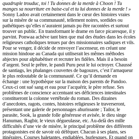
quadruple trouduc, toi ! Tu donnes de la merde à Choon ! Tu
manges sa nourriture en baise-cul et tu lui donnes de la merde ! »
Sonny Ladoo avait certainement dans le cœur des histoires vraies
sur la misère de sa communauté, tellement noires, sordides ou
pathétiques qu’elles n’auraient jamais pu être racontées et surtout
trouver un public. En transformant le drame en farce picaresque, il y
parvint. Ponwaa achève tant bien que mal des études dans les écoles
religieuses catholiques tenues par des missionnaires sadiques et vils.
Pour se venger, il décide de renvoyer l’ascenseur, en créant une
mission hindoue au Canada qui utiliserait les mêmes méthodes
abjectes pour alphabétiser et recruter les fidèles. Mais il a besoin
d’argent. Seul le prêtre, le pandi Puru peut le lui octroyer. Chaussé
de santiags, les phalanges couvertes de bagouzes, c’est l’arnaqueur
le plus redoutable de la communauté. Ce qu’il demande en
échange : une hypothèque sur la maison des parents de Pandoo.
Ceux-ci ont sué sang et eau pour l’acquérir, le père refuse. Ses
problèmes de conscience accentuant ses déficiences intestinales
constitueront la colonne vertébrale du roman. Des dizaines
d’anecdotes, ragots, contes, histoires religieuses le traverseront,
présentant une galerie de personnages ahurissante ; Tailor, le
parasite, Sook, la grande folle généreuse et avisée, le dieu singe
Hanuman, Ragbir, le vieux dégueulasse, etc. Au-delà des mille
difficultés d’une vie de misère, le principal problème des différents
protagonistes est de savoir où déféquer. Chacun à ses plans, ses
itinéraires. Courses haletantes, endiablées, burlesques. Et quand on