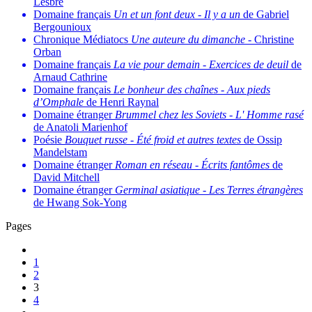
Lesbre
Domaine français
Un et un font deux
-
Il y a un
de Gabriel
Bergounioux
Chronique Médiatocs
Une auteure du dimanche
- Christine
Orban
Domaine français
La vie pour demain
-
Exercices de deuil
de
Arnaud Cathrine
Domaine français
Le bonheur des chaînes
-
Aux pieds
d’Omphale
de Henri Raynal
Domaine étranger
Brummel chez les Soviets
-
L' Homme rasé
de Anatoli Marienhof
Poésie
Bouquet russe
-
Été froid et autres textes
de Ossip
Mandelstam
Domaine étranger
Roman en réseau
-
Écrits fantômes
de
David Mitchell
Domaine étranger
Germinal asiatique
-
Les Terres étrangères
de Hwang Sok-Yong
Pages
1
2
3
4