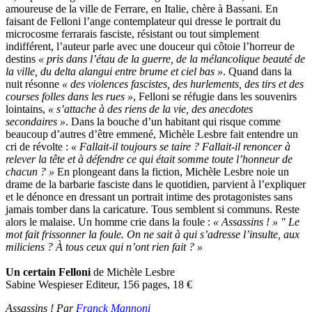
amoureuse de la ville de Ferrare, en Italie, chère à Bassani. En
faisant de Felloni l’ange contemplateur qui dresse le portrait du
microcosme ferrarais fasciste, résistant ou tout simplement
indifférent, l’auteur parle avec une douceur qui côtoie l’horreur de
destins
« pris dans l’étau de la guerre, de la mélancolique beauté de
la ville, du delta alangui entre brume et ciel bas »
. Quand dans la
nuit résonne
« des violences fascistes, des hurlements, des tirs et des
courses folles dans les rues »
, Felloni se réfugie dans les souvenirs
lointains,
« s’attache à des riens de la vie, des anecdotes
secondaires »
. Dans la bouche d’un habitant qui risque comme
beaucoup d’autres d’être emmené, Michèle Lesbre fait entendre un
cri de révolte :
« Fallait-il toujours se taire ? Fallait-il renoncer à
relever la tête et à défendre ce qui était somme toute l’honneur de
chacun ? »
En plongeant dans la fiction, Michèle Lesbre noie un
drame de la barbarie fasciste dans le quotidien, parvient à l’expliquer
et le dénonce en dressant un portrait intime des protagonistes sans
jamais tomber dans la caricature. Tous semblent si communs. Reste
alors le malaise. Un homme crie dans la foule :
« Assassins ! » " Le
mot fait frissonner la foule. On ne sait à qui s’adresse l’insulte, aux
miliciens ? À tous ceux qui n’ont rien fait ? »
Un certain Felloni
de Michèle Lesbre
Sabine Wespieser Editeur, 156 pages, 18
€
Assassins ! Par
Franck Mannoni