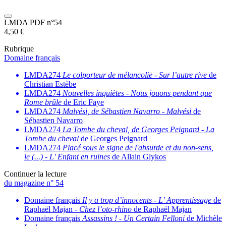
LMDA PDF n°54
4,50
€
Rubrique
Domaine français
LMDA274
Le colporteur de mélancolie
-
Sur l’autre rive
de
Christian Estèbe
LMDA274
Nouvelles inquiètes
-
Nous jouons pendant que
Rome brûle
de Eric Faye
LMDA274
Malvési, de Sébastien Navarro
-
Malvési
de
Sébastien Navarro
LMDA274
La Tombe du cheval, de Georges Peignard
-
La
Tombe du cheval
de Georges Peignard
LMDA274
Placé sous le signe de l'absurde et du non-sens,
le (...)
-
L' Enfant en ruines
de Allain Glykos
Continuer la lecture
du magazine n° 54
Domaine français
Il y a trop d’innocents
-
L' Apprentissage
de
Raphaël Majan -
Chez l’oto-rhino
de Raphaël Majan
Domaine français
Assassins !
-
Un Certain Felloni
de Michèle