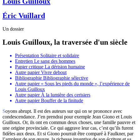
Louis Guilloux
Éric Vuillard
Un dossier
Louis Guilloux, la traversée d'un siècle
Présentation
Solitaire et solidaire
Entretien
Le sang des hommes
Papier critique
La dérision humaine
Autre papier
Vivre debout
Bibliographie
Bibliographie sélective
Autre papier
« Sous les pieds du monde », l’expérience de
Louis Guilloux
Autre papier
À la lumière des cerisiers
Autre papier
Bouffer de la finitude
Soyons abrupt. Il est des auteurs sur qui on se prononce avec
condescendance. J’en prendrai pour exemple Jean Giono et Louis
Guilloux. Or, ils ont en commun deux choses, une famille pauvre et
une origine provinciale. Ce qui aggrave leur cas, c’est qu’ils furent
fidèles aux deux. Et si Giono pourrait être comparé à Faulkner, par
l’ampleur de son œuvre, la richesse inventive de son écriture et sa