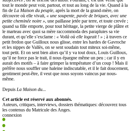
tout le monde peut voir, partout, et tout au long de la vie. Quand à la
fin de
La Maison du peuple
, après la mort de la grand-mère, on
découvre où elle vivait,
« une soupente, pavée de briques, avec une
petite cheminée noire »
, une paillasse jetée par terre, et toute crevée ;
quand sa fille emporte, pour tout héritage, la petite vierge de plâtre et
le marteau avec quoi sa mère raccommoda des parapluies sa vie
durant, et qu’elle s’exclame :
« Voilà où elle logeait ! »
; à travers ce
petit fredon que Guilloux nous glisse, entre les hardes de Gavroche
et les nippes de Vallès, on se sent soudain tout miteux soi-même,
tout petit. Et on sent bien alors qu’il y va tout doux, Louis Guilloux,
qu’il ne force pas le trait, il nous épargne même un peu ; car il y en
aurait des motifs – à faire grimper la température d’un coup ! Mais il
préfère nous souffler une haleine indiscutable, et il le fait doucement,
gentiment peut-être, il veut que nous soyons vaincus par nous-
même.
Depuis
La Maison du...
Cet article est réservé aux abonnés.
Auteurs, critiques, interviews, dossiers thématiques: découvrez tous
les contenus du Matricule des Anges.
connexion