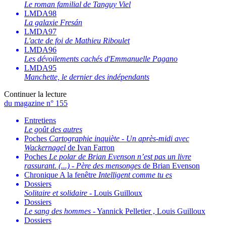
Le roman familial de Tanguy Viel
LMDA98
La galaxie Fresán
LMDA97
L'acte de foi de Mathieu Riboulet
LMDA96
Les dévoilements cachés d'Emmanuelle Pagano
LMDA95
Manchette, le dernier des indépendants
Continuer la lecture
du magazine n° 155
Entretiens
Le goût des autres
Poches
Cartographie inquiète
-
Un après-midi avec
Wackernagel
de Ivan Farron
Poches
Le polar de Brian Evenson n’est pas un livre
rassurant. (...)
-
Père des mensonges
de Brian Evenson
Chronique A la fenêtre
Intelligent comme tu es
Dossiers
Solitaire et solidaire
- Louis Guilloux
Dossiers
Le sang des hommes
- Yannick Pelletier , Louis Guilloux
Dossiers