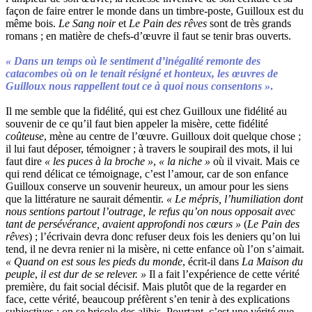
façon de faire entrer le monde dans un timbre-poste, Guilloux est du
même bois.
Le Sang noir
et
Le Pain des rêves
sont de très grands
romans ; en matière de chefs-d’œuvre il faut se tenir bras ouverts.
« Dans un temps où le sentiment d’inégalité remonte des
catacombes où on le tenait résigné et honteux, les œuvres de
Guilloux nous rappellent tout ce à quoi nous consentons »
.
Il me semble que la fidélité, qui est chez Guilloux une fidélité au
souvenir de ce qu’il faut bien appeler la misère, cette fidélité
coûteuse
, mène au centre de l’œuvre. Guilloux doit quelque chose ;
il lui faut déposer, témoigner ; à travers le soupirail des mots, il lui
faut dire
« les puces à la broche »
,
« la niche »
où il vivait. Mais ce
qui rend délicat ce témoignage, c’est l’amour, car de son enfance
Guilloux conserve un souvenir heureux, un amour pour les siens
que la littérature ne saurait démentir.
« Le mépris, l’humiliation dont
nous sentions partout l’outrage, le refus qu’on nous opposait avec
tant de persévérance, avaient approfondi nos cœurs »
(
Le Pain des
rêves
) ; l’écrivain devra donc refuser deux fois les deniers qu’on lui
tend, il ne devra renier ni la misère, ni cette enfance où l’on s’aimait.
« Quand on est sous les pieds du monde
, écrit-il dans
La Maison du
peuple
,
il est dur de se relever. »
Il a fait l’expérience de cette vérité
première, du fait social décisif. Mais plutôt que de la regarder en
face, cette vérité, beaucoup préfèrent s’en tenir à des explications
subjectives ; on se bricole des alibis. Pourtant, c’est une vérité que