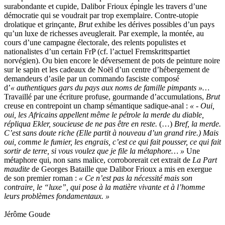
surabondante et cupide, Dalibor Frioux épingle les travers d’une
démocratie qui se voudrait par trop exemplaire. Contre-utopie
drolatique et grinçante,
Brut
exhibe les dérives possibles d’un pays
qu’un luxe de richesses aveuglerait. Par exemple, la montée, au
cours d’une campagne électorale, des relents populistes et
nationalistes d’un certain FrP (cf. l’actuel Fremskrittspartiet
norvégien). Ou bien encore le déversement de pots de peinture noire
sur le sapin et les cadeaux de Noël d’un centre d’hébergement de
demandeurs d’asile par un commando fasciste composé
d’
« authentiques gars du pays aux noms de famille pimpants »…
Travaillé par une écriture profuse, gourmande d’accumulations,
Brut
creuse en contrepoint un champ sémantique sadique-anal :
« - Oui,
oui, les Africains appellent même le pétrole la merde du diable,
répliqua Ekler, soucieuse de ne pas être en reste.
(…)
Bref, la merde.
C’est sans doute riche (Elle partit à nouveau d’un grand rire.) Mais
oui, comme le fumier, les engrais, c’est ce qui fait pousser, ce qui fait
sortir de terre, si vous voulez que je file la métaphore… »
Une
métaphore qui, non sans malice, corroborerait cet extrait de
La Part
maudite
de Georges Bataille que Dalibor Frioux a mis en exergue
de son premier roman :
« Ce n’est pas la nécessité mais son
contraire, le “luxe”, qui pose à la matière vivante et à l’homme
leurs problèmes fondamentaux. »
Jérôme Goude