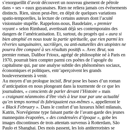
s’enorgueillit d’avoir découvert un nouveau gisement de pétrole
dans « ses » eaux guyanaises. Rien ne reliera jamais ces événements
distincts. Rien, sinon peut-être, en dépit de quelques variations
spatio-temporelles, la lecture de certains auteurs dont l’acuité
visionnaire stupéfie. Rappelons-nous, Baudelaire,
« premier
voyant »
selon Rimbaud, avertissait déjà ses contemporains des
dangers de l’américanisation. Et, surtout, du progrès qui
« aura si
bien atrophié en nous toute la partie spirituelle, que rien parmi les
rêveries sanguinaires, sacrilèges, ou anti-naturelles des utopistes ne
pourra être comparé à ses résultats positifs ».
Avec
Brut
, son
premier roman, Dalibor Frioux, agrégé de philosophie né à Paris en
1970, pourrait bien compter parmi ces poètes de l’apogée du
capitalisme qui, par une analyse subtile des phénomènes sociaux,
économiques et politiques, entr’aperçoivent les grands
bouleversements à venir.
Au moyen d’un prologue incisif,
Brut
pose les bases d’un roman
d’anticipation en nous plongeant dans la tourmente de ce que les
journalistes,
« conscients de parler devant l’Histoire »
mais
« craignant néanmoins d’être visés à leur tour par une actualité
qu’en temps normal ils fabriquaient eux-mêmes »
, appelleront le
« Black February »
. Dans le confort d’un luxueux hôtel milanais,
Katrin, Norvégienne type faisant partie de l’avant-garde des jeunes
mannequins évaporées,
« des condensées d’époque »
, gobe les
images discontinues de trois attentats survenus à Rotterdam, São
Paulo et Shanghai. Des mois passent, les lois antiterroristes se