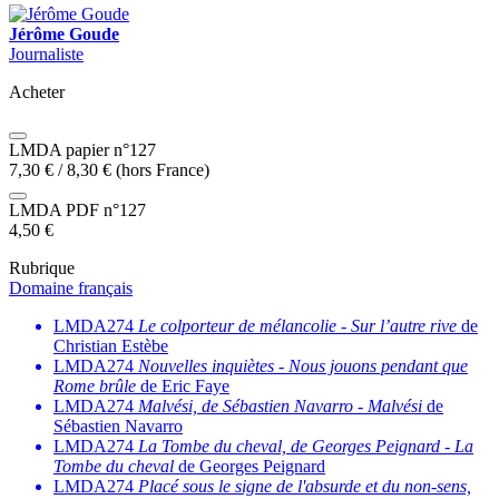
Jérôme Goude
Journaliste
Acheter
LMDA papier n°127
7,30
€
/
8,30
€
(hors France)
LMDA PDF n°127
4,50
€
Rubrique
Domaine français
LMDA274
Le colporteur de mélancolie
-
Sur l’autre rive
de
Christian Estèbe
LMDA274
Nouvelles inquiètes
-
Nous jouons pendant que
Rome brûle
de Eric Faye
LMDA274
Malvési, de Sébastien Navarro
-
Malvési
de
Sébastien Navarro
LMDA274
La Tombe du cheval, de Georges Peignard
-
La
Tombe du cheval
de Georges Peignard
LMDA274
Placé sous le signe de l'absurde et du non-sens,