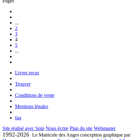
Pages
...
2
3
4
5
...
Livres reçus
Trouver
Conditions de vente
Mentions légales
faq
Site réalisé avec Spip
Nous écrire
Plan du site
Webmaster
1992-2026
Le Matricule des Anges conception graphique par