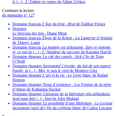
le (...)
-
L' Enfant en ruines
de Allain Glykos
Continuer la lecture
du magazine n° 127
Domaine français
L’âge du brut
-
Brut
de Dalibor Frioux
Dossiers
Le berceau des lois
- Diane Meur
Domaine français
Éloge de la fiction
-
La Lanterne d’Aristote
de Thierry Laget
Domaine français
La matière est séduisante, âpre et violente,
et, ce qui ne (...)
-
L' Ampleur du saccage
de Kaoutar Harchi
Domaine étranger
La cité des camés
-
Sick City
de Tony
O’Neill
Domaine étranger
Surnommé Crevette, du fait de son aspect
fragile, la (...)
-
Moi, je suis le vent
de Montero Glez
Domaine étranger
L’art et la vie
-
Le Livre blanc
de Rafael
Horzon
Domaine étranger
Trous d’existence
-
Les Fraises de la mère
d’Anton
de Katharina Hacker
Domaine étranger
Classique de la littérature néo-zélandaise,
Seul nous fait (...)
-
Seul
de John Mulgan
Domaine étranger
La possibilité d’une littérature
-
Le Lecteur
inconstant (suivi de) Vie du corbeau blanc
de Carlos Liscano