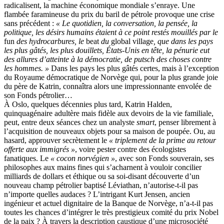
radicalisent, la machine économique mondiale s’enraye. Une
flambée faramineuse du prix du baril de pétrole provoque une crise
sans précédent :
« Le quotidien, la conversation, la pensée, la
politique, les désirs humains étaient à ce point restés mouillés par le
fun
des hydrocarbures, le
beat
du
global village
, que dans les pays
les plus gâtés, les plus douillets, États-Unis en tête, la pénurie eut
des allures d’atteinte à la démocratie, de putsch des choses contre
les hommes. »
Dans les pays les plus gâtés certes, mais à l’exception
du Royaume démocratique de Norvège qui, pour la plus grande joie
du père de Katrin, connaîtra alors une impressionnante envolée de
son Fonds pétrolier…
À Oslo, quelques décennies plus tard, Katrin Halden,
quinquagénaire adultère mais fidèle aux devoirs de la vie familiale,
peut, entre deux séances chez un analyste
smart
, penser librement à
l’acquisition de nouveaux objets pour sa maison de poupée. Ou, au
hasard, approuver secrètement le
« triplement de la prime au retour
offerte aux immigrés »
, voire pester contre des écologistes
fanatiques. Le
« cocon norvégien »
, avec son Fonds souverain, ses
philosophes aux mains fines qui s’acharnent à vouloir concilier
milliards de dollars et éthique ou sa soi-disant découverte d’un
nouveau champ pétrolier baptisé Léviathan, n’autorise-t-il pas
n’importe quelles audaces ? L’intrigant Kurt Jensen, ancien
ingénieur et actuel dignitaire de la Banque de Norvège, n’a-t-il pas
toutes les chances d’intégrer le très prestigieux comité du prix Nobel
de la paix ? À travers la description caustique d’une microsociété