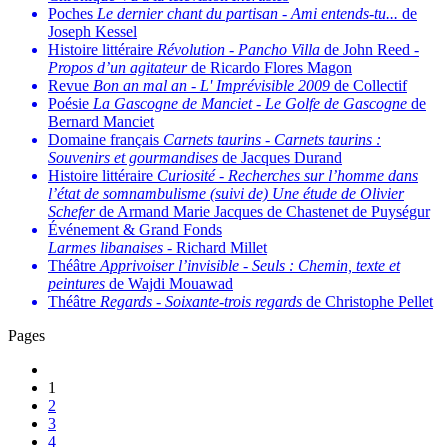
Poches
Le dernier chant du partisan
-
Ami entends-tu...
de
Joseph Kessel
Histoire littéraire
Révolution
-
Pancho Villa
de John Reed -
Propos d’un agitateur
de Ricardo Flores Magon
Revue
Bon an mal an
-
L' Imprévisible 2009
de Collectif
Poésie
La Gascogne de Manciet
-
Le Golfe de Gascogne
de
Bernard Manciet
Domaine français
Carnets taurins
-
Carnets taurins :
Souvenirs et gourmandises
de Jacques Durand
Histoire littéraire
Curiosité
-
Recherches sur l’homme dans
l’état de somnambulisme (suivi de) Une étude de Olivier
Schefer
de Armand Marie Jacques de Chastenet de Puységur
Événement & Grand Fonds
Larmes libanaises
- Richard Millet
Théâtre
Apprivoiser l’invisible
-
Seuls : Chemin, texte et
peintures
de Wajdi Mouawad
Théâtre
Regards
-
Soixante-trois regards
de Christophe Pellet
Pages
1
2
3
4