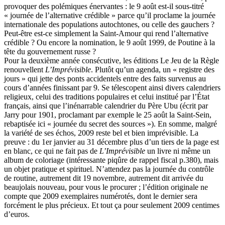
provoquer des polémiques énervantes : le 9 août est-il sous-titré
« journée de l’alternative crédible » parce qu’il proclame la journée
internationale des populations autochtones, ou celle des gauchers ?
Peut-être est-ce simplement la Saint-Amour qui rend l’alternative
crédible ? Ou encore la nomination, le 9 août 1999, de Poutine à la
tête du gouvernement russe ?
Pour la deuxième année consécutive, les éditions Le Jeu de la Règle
renouvellent
L’Imprévisible
. Plutôt qu’un agenda, un « registre des
jours » qui jette des ponts accidentels entre des faits survenus au
cours d’années finissant par 9. Se télescopent ainsi divers calendriers
religieux, celui des traditions populaires et celui institué par l’État
français, ainsi que l’inénarrable calendrier du Père Ubu (écrit par
Jarry pour 1901, proclamant par exemple le 25 août la Saint-Sein,
rebaptisée ici « journée du secret des sources »). En somme, malgré
la variété de ses échos, 2009 reste bel et bien imprévisible. La
preuve : du 1er janvier au 31 décembre plus d’un tiers de la page est
en blanc, ce qui ne fait pas de
L’Imprévisible
un livre ni même un
album de coloriage (intéressante piqûre de rappel fiscal p.380), mais
un objet pratique et spirituel. N’attendez pas la journée du contrôle
de routine, autrement dit 19 novembre, autrement dit arrivée du
beaujolais nouveau, pour vous le procurer ; l’édition originale ne
compte que 2009 exemplaires numérotés, dont le dernier sera
forcément le plus précieux. Et tout ça pour seulement 2009 centimes
d’euros.