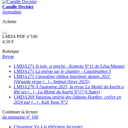
Camille Decisier
Journaliste
Acheter
LMDA PDF n°100
4,50
€
Rubrique
Revue
LMDA271
Si loin, si proche
-
Kometa N°11
de Léna Mauger
LMDA271
La poésie sur le chantier
-
Catastrophes 5
LMDA271
Cinquième édition imprimée depuis 2021,
l'élégante revue (...)
-
Animal (hiver 2025)
LMDA270
À l'automne 2025, la revue La Moitié du fourbi a
fêté ses (...)
-
La Moitié du fourbi N°17 (Chutes)
LMDA269
Vaisseau amiral des éditions Hardies, créées en
2024 par (...)
-
Kali Yuga N°2
Continuer la lecture
du magazine n° 100
Chronique Vu à la télévision
Incrustes