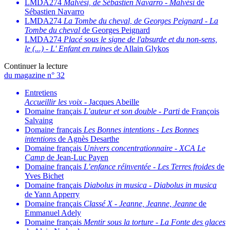
LMDA274
Malvési, de Sébastien Navarro
-
Malvési
de
Sébastien Navarro
LMDA274
La Tombe du cheval, de Georges Peignard
-
La
Tombe du cheval
de Georges Peignard
LMDA274
Placé sous le signe de l'absurde et du non-sens,
le (...)
-
L' Enfant en ruines
de Allain Glykos
Continuer la lecture
du magazine n° 32
Entretiens
Accueillir les voix
- Jacques Abeille
Domaine français
L’auteur et son double
-
Parti
de François
Salvaing
Domaine français
Les Bonnes intentions
-
Les Bonnes
intentions
de Agnès Desarthe
Domaine français
Univers concentrationnaire
-
XCA Le
Camp
de Jean-Luc Payen
Domaine français
L’enfance réinventée
-
Les Terres froides
de
Yves Bichet
Domaine français
Diabolus in musica
-
Diabolus in musica
de Yann Apperry
Domaine français
Classé X
-
Jeanne, Jeanne, Jeanne
de
Emmanuel Adely
Domaine français
Mentir sous la torture
-
La Fonte des glaces