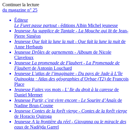
Continuer la lecture
du magazine n° 25
Éditeur
Le Furet passe partout
- éditions Albin Michel jeunesse
Jeunesse
Au supplice de Tantale
-
La Mouche qui lit
de Jean-
Pierre Siméon
Jeunesse
Que fait la lune la nuit
-
Que fait la lune la nuit
de
Anne Herbauts
Jeunesse
Drôles de garnements
-
Alboum
de Nicole
Claveloux
Jeunesse
La promenade de Flaubert
-
La Promenade de
Flaubert
de Antonin Louchard
Jeunesse
L’atlas de l’imaginaire
-
Du pays de Jade à L’île
Quinookta ; Atlas des géographies d’Orbae (T2)
de François
Place
Jeunesse
Faites vos mots
-
L' Ile du droit à la caresse
de
Daniel Mermet
Jeunesse
Partir, c’est vivre encore
-
Le Sourire d’Anaïs
de
Nadine Brun-Cosme
Jeunesse
Contes de la forêt vierge
-
Contes de la forêt vierge
de Horacio Quiroga
Jeunesse
A la frontière du réel
-
Giovanna ou le miracle des
eaux
de Nadèjda Garrel