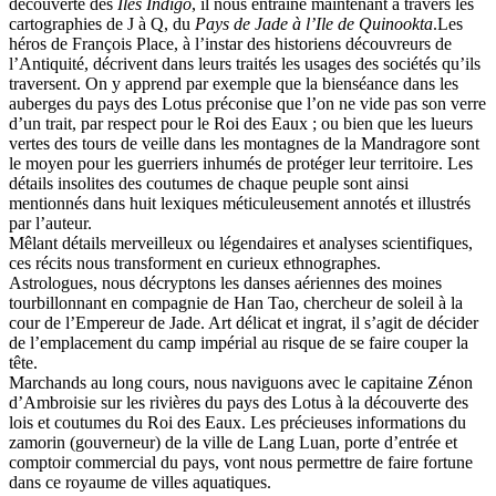
découverte des
Iles Indigo
, il nous entraîne maintenant à travers les
cartographies de J à Q, du
Pays de Jade à l’Ile de Quinookta
.Les
héros de François Place, à l’instar des historiens découvreurs de
l’Antiquité, décrivent dans leurs traités les usages des sociétés qu’ils
traversent. On y apprend par exemple que la bienséance dans les
auberges du pays des Lotus préconise que l’on ne vide pas son verre
d’un trait, par respect pour le Roi des Eaux ; ou bien que les lueurs
vertes des tours de veille dans les montagnes de la Mandragore sont
le moyen pour les guerriers inhumés de protéger leur territoire. Les
détails insolites des coutumes de chaque peuple sont ainsi
mentionnés dans huit lexiques méticuleusement annotés et illustrés
par l’auteur.
Mêlant détails merveilleux ou légendaires et analyses scientifiques,
ces récits nous transforment en curieux ethnographes.
Astrologues, nous décryptons les danses aériennes des moines
tourbillonnant en compagnie de Han Tao, chercheur de soleil à la
cour de l’Empereur de Jade. Art délicat et ingrat, il s’agit de décider
de l’emplacement du camp impérial au risque de se faire couper la
tête.
Marchands au long cours, nous naviguons avec le capitaine Zénon
d’Ambroisie sur les rivières du pays des Lotus à la découverte des
lois et coutumes du Roi des Eaux. Les précieuses informations du
zamorin (gouverneur) de la ville de Lang Luan, porte d’entrée et
comptoir commercial du pays, vont nous permettre de faire fortune
dans ce royaume de villes aquatiques.