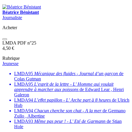
Béatrice Bénistant
Journaliste
Acheter
LMDA PDF n°25
4,50
€
Rubrique
Jeunesse
LMDA95
Mécanique des fluides
-
Journal d’un garçon
de
Colas Gutman
LMDA95
L’esprit de la lettre
-
L' Homme qui voulait
apprendre à marcher aux poissons
de Edward Lear , Henri
Galeron
LMDA94
L’effet papillon
-
L' Arche part à 8 heures
de Ulrich
Hub
LMDA94
Chacun cherche son chat
-
A la mer
de Germano
Zullo , Albertine
LMDA93
Même pas peur !
-
L' Eté de Garmann
de Stian
Hole