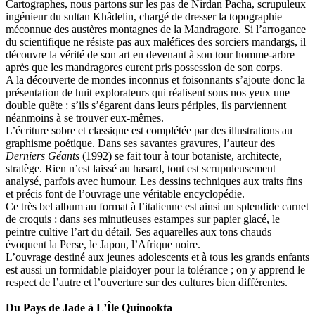
Cartographes, nous partons sur les pas de Nirdan Pacha, scrupuleux
ingénieur du sultan Khâdelin, chargé de dresser la topographie
méconnue des austères montagnes de la Mandragore. Si l’arrogance
du scientifique ne résiste pas aux maléfices des sorciers mandargs, il
découvre la vérité de son art en devenant à son tour homme-arbre
après que les mandragores eurent pris possession de son corps.
A la découverte de mondes inconnus et foisonnants s’ajoute donc la
présentation de huit explorateurs qui réalisent sous nos yeux une
double quête : s’ils s’égarent dans leurs périples, ils parviennent
néanmoins à se trouver eux-mêmes.
L’écriture sobre et classique est complétée par des illustrations au
graphisme poétique. Dans ses savantes gravures, l’auteur des
Derniers Géants
(1992) se fait tour à tour botaniste, architecte,
stratège. Rien n’est laissé au hasard, tout est scrupuleusement
analysé, parfois avec humour. Les dessins techniques aux traits fins
et précis font de l’ouvrage une véritable encyclopédie.
Ce très bel album au format à l’italienne est ainsi un splendide carnet
de croquis : dans ses minutieuses estampes sur papier glacé, le
peintre cultive l’art du détail. Ses aquarelles aux tons chauds
évoquent la Perse, le Japon, l’Afrique noire.
L’ouvrage destiné aux jeunes adolescents et à tous les grands enfants
est aussi un formidable plaidoyer pour la tolérance ; on y apprend le
respect de l’autre et l’ouverture sur des cultures bien différentes.
Du Pays de Jade à L’Île Quinookta