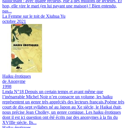
hallucinant : avec quatre recueils, elle a des millions de lecteurs. Et
hop, elle vire le mari (en lui payant une maison) ! Bien entendu,
pas...
La Femme sur le toit de Xiuhua Yu
octobre 2021
Haiku érotiques
de Anonyme
1998
Lmda N°18
Depuis un certain temps et avant même que
l’inénarrable Michel Noir n’en consacre un volume, les haiku
représentent un genre très appréciés des lecteurs français.Poème très
court de dix-sept syllabes né au Japon au Xe siècle, le Haikai était,
nous précise Jean Cholley, un genre comique. Les haiku érotiques
dont il est ici question ont été écrits par des anonymes à la fin du
XVIIIe siècle. Ils...
Haiku érotiques