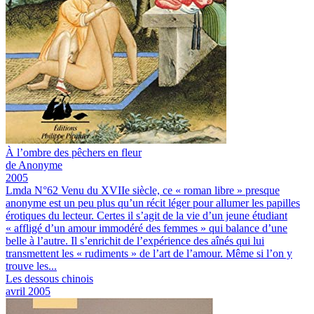
À l’ombre des pêchers en fleur
de Anonyme
2005
Lmda N°62
Venu du XVIIe siècle, ce « roman libre » presque
anonyme est un peu plus qu’un récit léger pour allumer les papilles
érotiques du lecteur. Certes il s’agit de la vie d’un jeune étudiant
« affligé d’un amour immodéré des femmes » qui balance d’une
belle à l’autre. Il s’enrichit de l’expérience des aînés qui lui
transmettent les « rudiments » de l’art de l’amour. Même si l’on y
trouve les...
Les dessous chinois
avril 2005