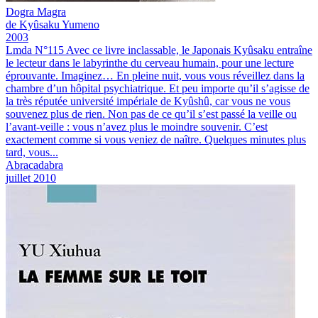
Dogra Magra
de Kyûsaku Yumeno
2003
Lmda N°115
Avec ce livre inclassable, le Japonais Kyûsaku entraîne
le lecteur dans le labyrinthe du cerveau humain, pour une lecture
éprouvante.
Imaginez… En pleine nuit, vous vous réveillez dans la
chambre d’un hôpital psychiatrique. Et peu importe qu’il s’agisse de
la très réputée université impériale de Kyûshû, car vous ne vous
souvenez plus de rien. Non pas de ce qu’il s’est passé la veille ou
l’avant-veille : vous n’avez plus le moindre souvenir. C’est
exactement comme si vous veniez de naître. Quelques minutes plus
tard, vous...
Abracadabra
juillet 2010