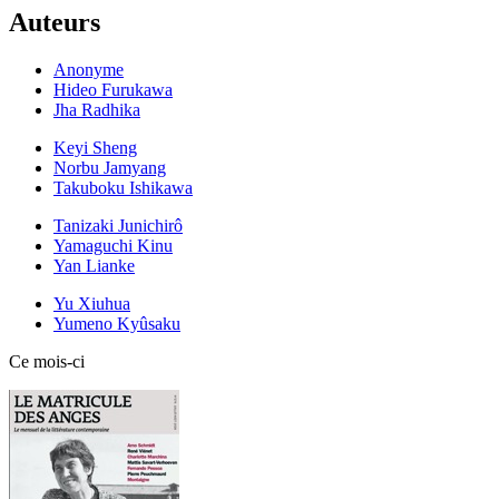
Auteurs
Anonyme
Hideo Furukawa
Jha Radhika
Keyi Sheng
Norbu Jamyang
Takuboku Ishikawa
Tanizaki Junichirô
Yamaguchi Kinu
Yan Lianke
Yu Xiuhua
Yumeno Kyûsaku
Ce mois-ci