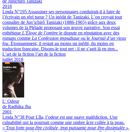
de Junichirô Tanizaki
2018
Lmda N°195
Assassiner ses personnages conduirait-il à faire de
l’écrivain un réel tueur ? Un inédit de Tanizaki.
L’on croyait tout
connaître de Jun’ichirô Tanizaki (1886-1965) grâce aux deux
volumes de la Pléiade proposant son œuvre narrative. Son essai
esthétique
L’Éloge de l’ombre
le dispute en réputation avec des
romans comme
La Confession impudique
ou le
Journal d’un vieux
fou
. Étonnamment, il restait au moins un inédit, du moins en
traduction française. Disons-le tout net : il ne s’agit là en rien...
L’art de la fiction l’art de la fiction
juillet 2018
L'
Odeur
de Radhika Jha
2001
Lmda N°38
Pour Lîla, l’odeur est une suave malédiction. Une
culpabilité qui la poursuit comme une ombre âcre collée à la peau.
« Trop forte pour
être civilisée, trop puissante pour être dissimulée »
,