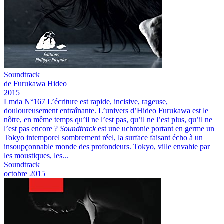
Soundtrack
de Furukawa Hideo
2015
Lmda N°167
L’écriture est rapide, incisive, rageuse,
douloureusement entraînante. L’univers d’Hideo Furukawa est le
nôtre, en même temps qu’il ne l’est pas, qu’il ne l’est plus, qu’il ne
l’est pas encore ?
Soundtrack
est une uchronie portant en germe un
Tokyo intemporel sombrement réel, la surface faisant écho à un
insoupçonnable monde des profondeurs. Tokyo, ville envahie par
les moustiques, les...
Soundtrack
octobre 2015