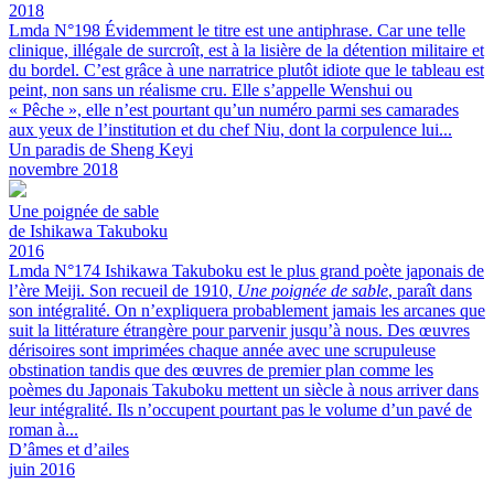
2018
Lmda N°198
Évidemment le titre est une antiphrase. Car une telle
clinique, illégale de surcroît, est à la lisière de la détention militaire et
du bordel. C’est grâce à une narratrice plutôt idiote que le tableau est
peint, non sans un réalisme cru. Elle s’appelle Wenshui ou
« Pêche », elle n’est pourtant qu’un numéro parmi ses camarades
aux yeux de l’institution et du chef Niu, dont la corpulence lui...
Un paradis de Sheng Keyi
novembre 2018
Une poignée de sable
de Ishikawa Takuboku
2016
Lmda N°174
Ishikawa Takuboku est le plus grand poète japonais de
l’ère Meiji. Son recueil de 1910,
Une poignée de sable
, paraît dans
son intégralité.
On n’expliquera probablement jamais les arcanes que
suit la littérature étrangère pour parvenir jusqu’à nous. Des œuvres
dérisoires sont imprimées chaque année avec une scrupuleuse
obstination tandis que des œuvres de premier plan comme les
poèmes du Japonais Takuboku mettent un siècle à nous arriver dans
leur intégralité. Ils n’occupent pourtant pas le volume d’un pavé de
roman à...
D’âmes et d’ailes
juin 2016