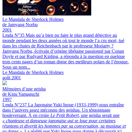
Le
Mandala de Sherlock Holmes
de Jamyang Norbu
2001
Lmda N°35
Mais qu’a bien pu faire le plus grand détective au
monde pendant les deux années où tout le monde l’a cru mort, tué
dans les chutes de Reichenbach par le professeur Moriarty ?
Jamyang Norbu, écrivain d’origine tibétaine passionné par Conan
Doyle et par Rudyard Kipling, a répondu à la question en quelque
trois cents pages d’un roman digne des meilleurs polars de l’époque.
Sous un nom...
Le Mandala de Sherlock Holmes
août 2001
Mémoires d’une geisha
de Kinu Yamaguchi
1997
Lmda N°237
La Japonaise Yuki Inoue (1933-1999) nous entraîne
dans l’univers assez méconnu des geishas. Un témoignage
bouleversant.
À en croire
Le Petit Robert
, une geisha serait une
« chanteuse et danseuse japonaise qui se loue pour certaines
réunions et divertit les hommes par sa conversation, sa musique et
sa danse »
. La réalité que Yuki Inoue nous donne à découvrir ici