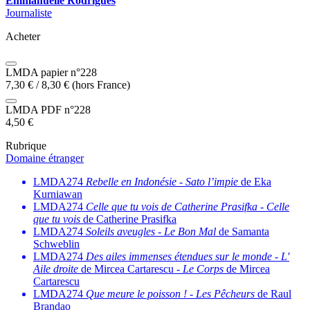
Emmanuelle Rodrigues
Journaliste
Acheter
LMDA papier n°228
7,30
€
/
8,30
€
(hors France)
LMDA PDF n°228
4,50
€
Rubrique
Domaine étranger
LMDA274
Rebelle en Indonésie
-
Sato l’impie
de Eka
Kurniawan
LMDA274
Celle que tu vois de Catherine Prasifka
-
Celle
que tu vois
de Catherine Prasifka
LMDA274
Soleils aveugles
-
Le Bon Mal
de Samanta
Schweblin
LMDA274
Des ailes immenses étendues sur le monde
-
L'
Aile droite
de Mircea Cartarescu -
Le Corps
de Mircea
Cartarescu
LMDA274
Que meure le poisson !
-
Les Pêcheurs
de Raul
Brandao