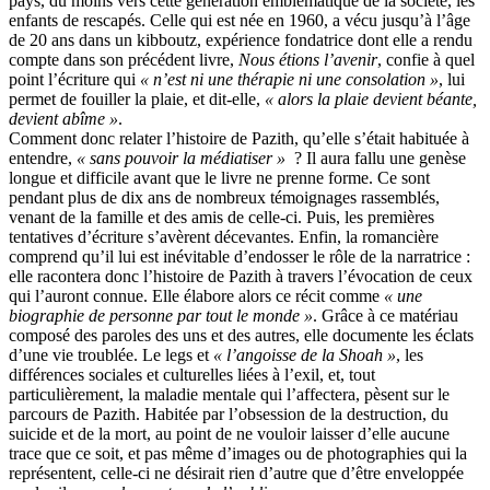
pays, du moins vers cette génération emblématique de la société, les
enfants de rescapés. Celle qui est née en 1960, a vécu jusqu’à l’âge
de 20 ans dans un kibboutz, expérience fondatrice dont elle a rendu
compte dans son précédent livre,
Nous étions l’avenir
, confie à quel
point l’écriture qui
« n’est ni une thérapie ni une consolation »
, lui
permet de fouiller la plaie, et dit-elle,
« alors la plaie devient béante,
devient abîme »
.
Comment donc relater l’histoire de Pazith, qu’elle s’était habituée à
entendre,
« sans pouvoir la médiatiser »
? Il aura fallu une genèse
longue et difficile avant que le livre ne prenne forme. Ce sont
pendant plus de dix ans de nombreux témoignages rassemblés,
venant de la famille et des amis de celle-ci. Puis, les premières
tentatives d’écriture s’avèrent décevantes. Enfin, la romancière
comprend qu’il lui est inévitable d’endosser le rôle de la narratrice :
elle racontera donc l’histoire de Pazith à travers l’évocation de ceux
qui l’auront connue. Elle élabore alors ce récit comme
« une
biographie de personne par tout le monde »
. Grâce à ce matériau
composé des paroles des uns et des autres, elle documente les éclats
d’une vie troublée. Le legs et
« l’angoisse de la Shoah »
, les
différences sociales et culturelles liées à l’exil, et, tout
particulièrement, la maladie mentale qui l’affectera, pèsent sur le
parcours de Pazith. Habitée par l’obsession de la destruction, du
suicide et de la mort, au point de ne vouloir laisser d’elle aucune
trace que ce soit, et pas même d’images ou de photographies qui la
représentent, celle-ci ne désirait rien d’autre que d’être enveloppée