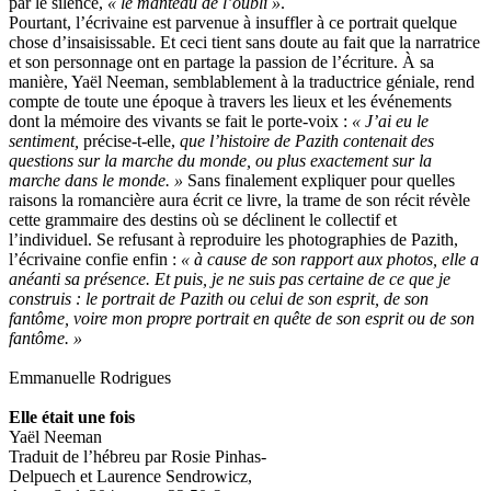
par le silence,
« le manteau de l’oubli »
.
Pourtant, l’écrivaine est parvenue à insuffler à ce portrait quelque
chose d’insaisissable. Et ceci tient sans doute au fait que la narratrice
et son personnage ont en partage la passion de l’écriture. À sa
manière, Yaël Neeman, semblablement à la traductrice géniale, rend
compte de toute une époque à travers les lieux et les événements
dont la mémoire des vivants se fait le porte-voix :
« J’ai eu le
sentiment,
précise-t-elle,
que l’histoire de Pazith contenait des
questions sur la marche du monde, ou plus exactement sur la
marche dans le monde. »
Sans finalement expliquer pour quelles
raisons la romancière aura écrit ce livre, la trame de son récit révèle
cette grammaire des destins où se déclinent le collectif et
l’individuel. Se refusant à reproduire les photographies de Pazith,
l’écrivaine confie enfin :
« à cause de son rapport aux photos, elle a
anéanti sa présence. Et puis, je ne suis pas certaine de ce que je
construis : le portrait de Pazith ou celui de son esprit, de son
fantôme, voire mon propre portrait en quête de son esprit ou de son
fantôme. »
Emmanuelle Rodrigues
Elle était une fois
Yaël Neeman
Traduit de l’hébreu par Rosie Pinhas-
Delpuech et Laurence Sendrowicz,