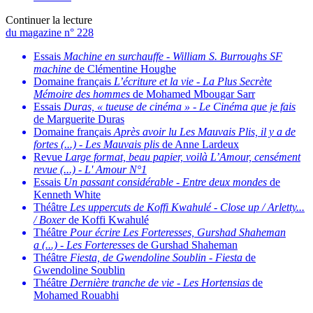
Continuer la lecture
du magazine n° 228
Essais
Machine en surchauffe
-
William S. Burroughs SF
machine
de Clémentine Houghe
Domaine français
L’écriture et la vie
-
La Plus Secrète
Mémoire des hommes
de Mohamed Mbougar Sarr
Essais
Duras, « tueuse de cinéma »
-
Le Cinéma que je fais
de Marguerite Duras
Domaine français
Après avoir lu Les Mauvais Plis, il y a de
fortes (...)
-
Les Mauvais plis
de Anne Lardeux
Revue
Large format, beau papier, voilà L’Amour, censément
revue (...)
-
L' Amour N°1
Essais
Un passant considérable
-
Entre deux mondes
de
Kenneth White
Théâtre
Les uppercuts de Koffi Kwahulé
-
Close up / Arletty...
/ Boxer
de Koffi Kwahulé
Théâtre
Pour écrire Les Forteresses, Gurshad Shaheman
a (...)
-
Les Forteresses
de Gurshad Shaheman
Théâtre
Fiesta, de Gwendoline Soublin
-
Fiesta
de
Gwendoline Soublin
Théâtre
Dernière tranche de vie
-
Les Hortensias
de
Mohamed Rouabhi