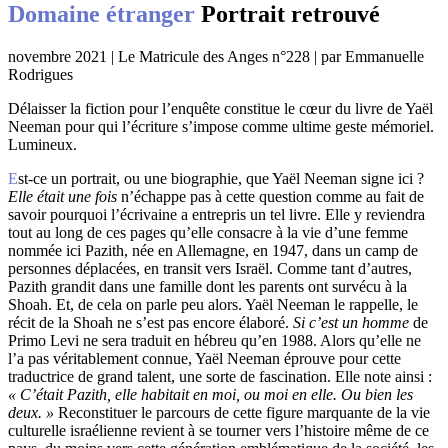
Domaine étranger
Portrait retrouvé
novembre 2021 | Le Matricule des Anges n°228 | par Emmanuelle
Rodrigues
Délaisser la fiction pour l’enquête constitue le cœur du livre de Yaël
Neeman pour qui l’écriture s’impose comme ultime geste mémoriel.
Lumineux.
Est-ce un portrait, ou une biographie, que Yaël Neeman signe ici ?
Elle était une fois
n’échappe pas à cette question comme au fait de
savoir pourquoi l’écrivaine a entrepris un tel livre. Elle y reviendra
tout au long de ces pages qu’elle consacre à la vie d’une femme
nommée ici Pazith, née en Allemagne, en 1947, dans un camp de
personnes déplacées, en transit vers Israël. Comme tant d’autres,
Pazith grandit dans une famille dont les parents ont survécu à la
Shoah. Et, de cela on parle peu alors. Yaël Neeman le rappelle, le
récit de la Shoah ne s’est pas encore élaboré.
Si c’est un homme
de
Primo Levi ne sera traduit en hébreu qu’en 1988. Alors qu’elle ne
l’a pas véritablement connue, Yaël Neeman éprouve pour cette
traductrice de grand talent, une sorte de fascination. Elle note ainsi :
« C’était Pazith, elle habitait en moi, ou moi en elle. Ou bien les
deux. »
Reconstituer le parcours de cette figure marquante de la vie
culturelle israélienne revient à se tourner vers l’histoire même de ce