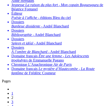
Anne Herbauts
Jeunesse
La raison du plus fort
-
Mon copain Bogueugueu
de
Béatrice Fontanel
Éditeur
Poésie à l’affiche
- éditions Bleu du ciel
Dossiers
Banlieue dissidente
- André Blanchard
Dossiers
Bibliographie
- André Blanchard
Dossiers
Spleen et idéal
- André Blanchard
Dossiers
À l’ombre de Blanchard
- André Blanchard
Domaine français
Être une femme
-
Les Adolescents
troglodytes
de Emmanuelle Pagano
Chronique L'Anachronique
Air de Paris
Domaine français
Le mystère d’Hautecombe
-
La Route
fantôme
de Frédéric Cosmeur
Pages
1
2
3