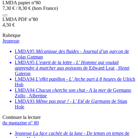
LMDA papier n°80
7,30
€
/
8,30
€
(hors France)
LMDA PDF n°80
4,50
€
Rubrique
Jeunesse
LMDA95
Mécanique des fluides
-
Journal d’un garçon
de
Colas Gutman
LMDA95
L’esprit de la lettre
-
L' Homme qui voulait
apprendre à marcher aux poissons
de Edward Lear , Henri
Galeron
LMDA94
L’effet papillon
-
L' Arche part à 8 heures
de Ulrich
Hub
LMDA94
Chacun cherche son chat
-
A la mer
de Germano
Zullo , Albertine
LMDA93
Même pas peur !
-
L' Eté de Garmann
de Stian
Hole
Continuer la lecture
du magazine n° 80
Jeunesse
La face cachée de la lune
-
De temps en temps
de