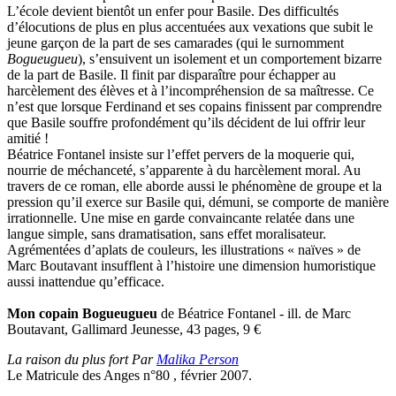
L’école devient bientôt un enfer pour Basile. Des difficultés
d’élocutions de plus en plus accentuées aux vexations que subit le
jeune garçon de la part de ses camarades (qui le surnomment
Bogueugueu
), s’ensuivent un isolement et un comportement bizarre
de la part de Basile. Il finit par disparaître pour échapper au
harcèlement des élèves et à l’incompréhension de sa maîtresse. Ce
n’est que lorsque Ferdinand et ses copains finissent par comprendre
que Basile souffre profondément qu’ils décident de lui offrir leur
amitié !
Béatrice Fontanel insiste sur l’effet pervers de la moquerie qui,
nourrie de méchanceté, s’apparente à du harcèlement moral. Au
travers de ce roman, elle aborde aussi le phénomène de groupe et la
pression qu’il exerce sur Basile qui, démuni, se comporte de manière
irrationnelle. Une mise en garde convaincante relatée dans une
langue simple, sans dramatisation, sans effet moralisateur.
Agrémentées d’aplats de couleurs, les illustrations « naïves » de
Marc Boutavant insufflent à l’histoire une dimension humoristique
aussi inattendue qu’efficace.
Mon copain Bogueugueu
de Béatrice Fontanel - ill. de Marc
Boutavant, Gallimard Jeunesse, 43 pages, 9
€
La raison du plus fort Par
Malika Person
Le Matricule des Anges n°80 , février 2007.