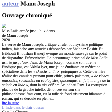
auteur
Manu Joseph
Ouvrage chroniqué
Miss Laila armée jusqu’aux dents
de Manu Joseph
2020
La verve de Manu Joseph, critique virulent du système politique
indien, fait écho aux atrocités dénoncées par Shahnaz Bashir. Et
Bibhouti Bhoushan Banerji évoque un monde sauvage sur le point
de disparaître. Prémonitoire.
Le personnage principal de
Miss Laila
armée jusqu’aux dents
de Manu Joseph, comme son titre ne
l’indique pas, est Akhila Iyer, une jeune étudiante en médecine
spécialisée dans les
« sketchs anthro- pologiques »
. Cette dernière
réalise des canulars prenant pour cible, princi- palement,
« de riches
marxistes, socialistes ou écologistes, quiconque, en fait, mange de la
salade en Inde »
, dont la très célèbre Arundhati Roy. La corruption
placide de la gauche intello, dénoncée sur son site
philosophesmalfrats.com, est la toile de fond tristement hilarante du
roman, qui se déroule en pleine...
lire la suite
L’Inde dans le clair-obscur
Camille Cloarec