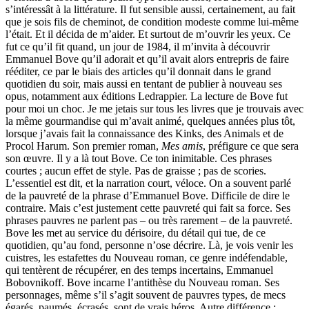
s’intéressât à la littérature. Il fut sensible aussi, certainement, au fait
que je sois fils de cheminot, de condition modeste comme lui-même
l’était. Et il décida de m’aider. Et surtout de m’ouvrir les yeux. Ce
fut ce qu’il fit quand, un jour de 1984, il m’invita à découvrir
Emmanuel Bove qu’il adorait et qu’il avait alors entrepris de faire
rééditer, ce par le biais des articles qu’il donnait dans le grand
quotidien du soir, mais aussi en tentant de publier à nouveau ses
opus, notamment aux éditions Ledrappier. La lecture de Bove fut
pour moi un choc. Je me jetais sur tous les livres que je trouvais avec
la même gourmandise qui m’avait animé, quelques années plus tôt,
lorsque j’avais fait la connaissance des Kinks, des Animals et de
Procol Harum. Son premier roman,
Mes amis
, préfigure ce que sera
son œuvre. Il y a là tout Bove. Ce ton inimitable. Ces phrases
courtes ; aucun effet de style. Pas de graisse ; pas de scories.
L’essentiel est dit, et la narration court, véloce. On a souvent parlé
de la pauvreté de la phrase d’Emmanuel Bove. Difficile de dire le
contraire. Mais c’est justement cette pauvreté qui fait sa force. Ses
phrases pauvres ne parlent pas – ou très rarement – de la pauvreté.
Bove les met au service du dérisoire, du détail qui tue, de ce
quotidien, qu’au fond, personne n’ose décrire. Là, je vois venir les
cuistres, les estafettes du Nouveau roman, ce genre indéfendable,
qui tentèrent de récupérer, en des temps incertains, Emmanuel
Bobovnikoff. Bove incarne l’antithèse du Nouveau roman. Ses
personnages, même s’il s’agit souvent de pauvres types, de mecs
égarés, paumés, écrasés, sont de vrais héros. Autre différence :