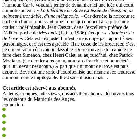
l’humour. Car je voudrais tenter de dynamiter ici une idée qui court
sur notre auteur : «
La littérature de Bove est tissée de désespoir, de
noirceur insondable, d’une mélancolie.
» Car derrière la noirceur se
cache un humour puissant, une ironie qui donnent à sa prose une
couleur indéfinissable. Jean Cassou, dans l’excellente préface de
l’édition poche de
Mes amis
(J’ai lu, 1986), évoque «
l’ironie triste
de Bove
». Cela est très juste. Il n’est jamais dupe par rapport à ses
personnages, et c’est très agréable. Il ne cesse de les brocarder, c’est
ce qui en fait un écrivain inclassable. On retrouve cette manière de
faire chez Simenon, chez Henri Calet, et, aujourd’hui, chez Patrick
Modiano. (Ce dernier a reconnu, non sans franchise et honnêteté,
qu’il lui devait beaucoup.) À part que l’humour de Bove est plus
appuyé. Bove est une sorte d’aquoiboniste qui ricane avec tendresse
sur mon monde impitoyable. Il est sans illusion mais...
Cet article est réservé aux abonnés.
Auteurs, critiques, interviews, dossiers thématiques: découvrez tous
les contenus du Matricule des Anges.
connexion