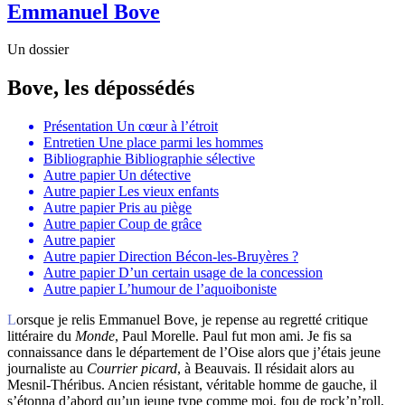
Emmanuel Bove
Un dossier
Bove, les dépossédés
Présentation
Un cœur à l’étroit
Entretien
Une place parmi les hommes
Bibliographie
Bibliographie sélective
Autre papier
Un détective
Autre papier
Les vieux enfants
Autre papier
Pris au piège
Autre papier
Coup de grâce
Autre papier
Autre papier
Direction Bécon-les-Bruyères ?
Autre papier
D’un certain usage de la concession
Autre papier
L’humour de l’aquoiboniste
Lorsque je relis Emmanuel Bove, je repense au regretté critique
littéraire du
Monde
, Paul Morelle. Paul fut mon ami. Je fis sa
connaissance dans le département de l’Oise alors que j’étais jeune
journaliste au
Courrier picard
, à Beauvais. Il résidait alors au
Mesnil-Théribus. Ancien résistant, véritable homme de gauche, il
s’étonna d’abord qu’un jeune type comme moi, fou de rock’n’roll,