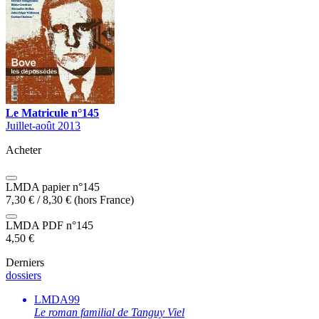
Le Matricule n°145
Juillet-août 2013
Acheter
LMDA papier n°145
7,30
€
/
8,30
€
(hors France)
LMDA PDF n°145
4,50
€
Derniers
dossiers
LMDA99
Le roman familial de Tanguy Viel