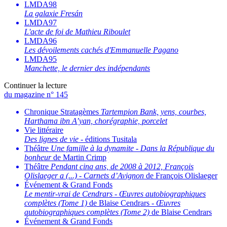
LMDA98
La galaxie Fresán
LMDA97
L'acte de foi de Mathieu Riboulet
LMDA96
Les dévoilements cachés d'Emmanuelle Pagano
LMDA95
Manchette, le dernier des indépendants
Continuer la lecture
du magazine n° 145
Chronique Stratagèmes
Tartempion Bank, yens, courbes,
Harthama ibn A’yan, chorégraphie, porcelet
Vie littéraire
Des lignes de vie
- éditions Tusitala
Théâtre
Une famille à la dynamite
-
Dans la République du
bonheur
de Martin Crimp
Théâtre
Pendant cinq ans, de 2008 à 2012, François
Olislaeger a (...)
-
Carnets d’Avignon
de François Olislaeger
Événement & Grand Fonds
Le mentir-vrai de Cendrars
-
Œuvres autobiographiques
complètes (Tome 1)
de Blaise Cendrars -
Œuvres
autobiographiques complètes (Tome 2)
de Blaise Cendrars
Événement & Grand Fonds