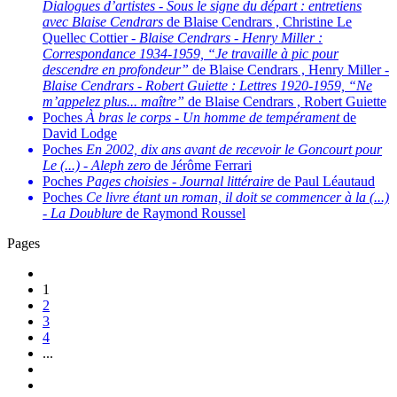
Dialogues d’artistes
-
Sous le signe du départ : entretiens
avec Blaise Cendrars
de Blaise Cendrars , Christine Le
Quellec Cottier -
Blaise Cendrars - Henry Miller :
Correspondance 1934-1959, “Je travaille à pic pour
descendre en profondeur”
de Blaise Cendrars , Henry Miller -
Blaise Cendrars - Robert Guiette : Lettres 1920-1959, “Ne
m’appelez plus... maître”
de Blaise Cendrars , Robert Guiette
Poches
À bras le corps
-
Un homme de tempérament
de
David Lodge
Poches
En 2002, dix ans avant de recevoir le Goncourt pour
Le (...)
-
Aleph zero
de Jérôme Ferrari
Poches
Pages choisies
-
Journal littéraire
de Paul Léautaud
Poches
Ce livre étant un roman, il doit se commencer à la (...)
-
La Doublure
de Raymond Roussel
Pages
1
2
3
4
...